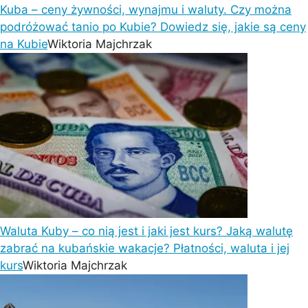
Kuba – ceny żywności, wynajmu i waluty. Czy można
podróżować tanio po Kubie? Dowiedz się, jakie są ceny
na Kubie
Wiktoria Majchrzak
Waluta Kuby – co nią jest i jaki jest kurs? Jaką walutę
zabrać na kubańskie wakacje? Płatności, waluta i jej
kurs
Wiktoria Majchrzak