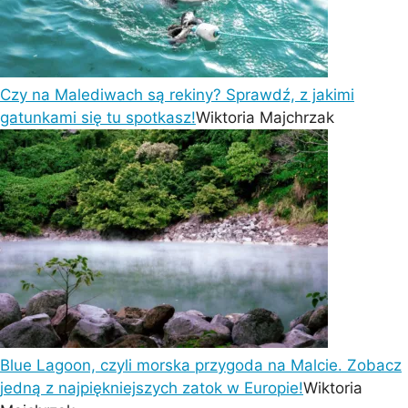
Czy na Malediwach są rekiny? Sprawdź, z jakimi
gatunkami się tu spotkasz!
Wiktoria Majchrzak
Blue Lagoon, czyli morska przygoda na Malcie. Zobacz
jedną z najpiękniejszych zatok w Europie!
Wiktoria