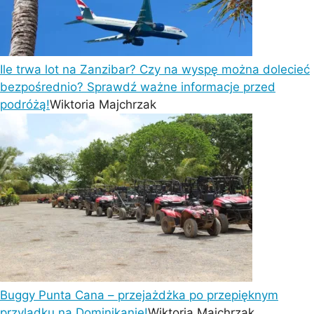
Ile trwa lot na Zanzibar? Czy na wyspę można dolecieć
bezpośrednio? Sprawdź ważne informacje przed
podróżą!
Wiktoria Majchrzak
Buggy Punta Cana – przejażdżka po przepięknym
przylądku na Dominikanie!
Wiktoria Majchrzak