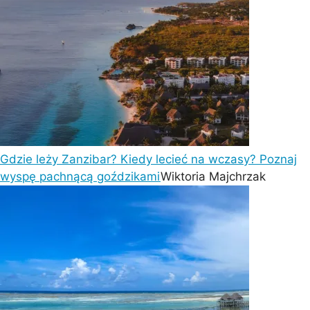
Gdzie leży Zanzibar? Kiedy lecieć na wczasy? Poznaj
wyspę pachnącą goździkami
Wiktoria Majchrzak