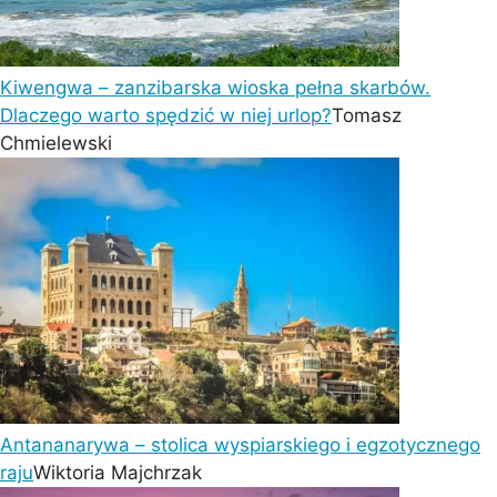
Kiwengwa – zanzibarska wioska pełna skarbów.
Dlaczego warto spędzić w niej urlop?
Tomasz
Chmielewski
Antananarywa – stolica wyspiarskiego i egzotycznego
raju
Wiktoria Majchrzak