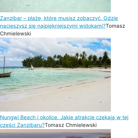
Zanzibar – plaże, które musisz zobaczyć. Gdzie
nacieszysz się najpiękniejszymi widokami?
Tomasz
Chmielewski
Nungwi Beach i okolice. Jakie atrakcje czekają w tej
części Zanzibaru?
Tomasz Chmielewski