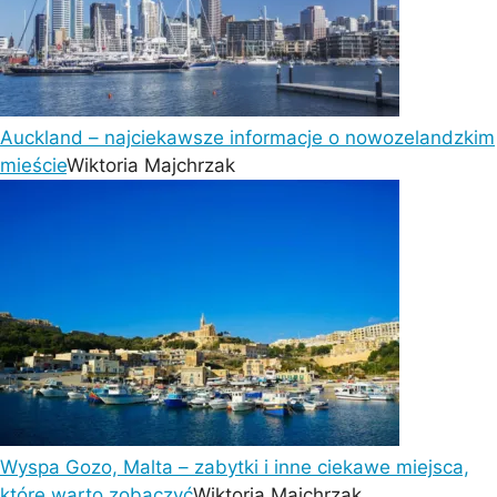
Auckland – najciekawsze informacje o nowozelandzkim
mieście
Wiktoria Majchrzak
Wyspa Gozo, Malta – zabytki i inne ciekawe miejsca,
które warto zobaczyć
Wiktoria Majchrzak