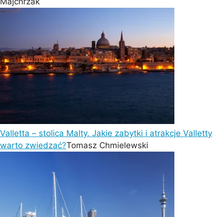
Majchrzak
Valletta – stolica Malty. Jakie zabytki i atrakcje Valletty
warto zwiedzać?
Tomasz Chmielewski