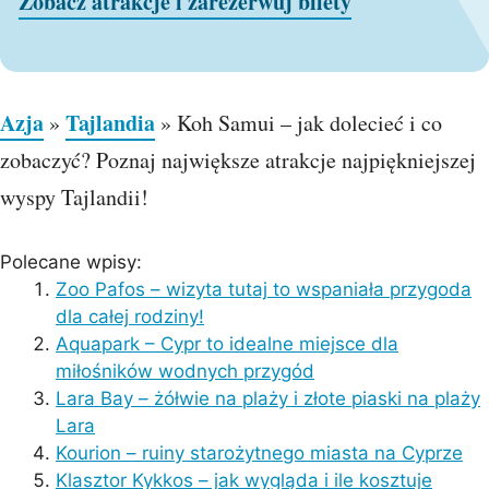
Zobacz atrakcje i zarezerwuj bilety
Azja
Tajlandia
»
»
Koh Samui – jak dolecieć i co
zobaczyć? Poznaj największe atrakcje najpiękniejszej
wyspy Tajlandii!
Polecane wpisy:
Zoo Pafos – wizyta tutaj to wspaniała przygoda
dla całej rodziny!
Aquapark – Cypr to idealne miejsce dla
miłośników wodnych przygód
Lara Bay – żółwie na plaży i złote piaski na plaży
Lara
Kourion – ruiny starożytnego miasta na Cyprze
Klasztor Kykkos – jak wygląda i ile kosztuje