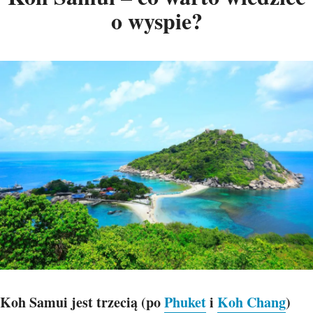
o wyspie?
Koh Samui jest trzecią (po
Phuket
i
Koh Chang
)