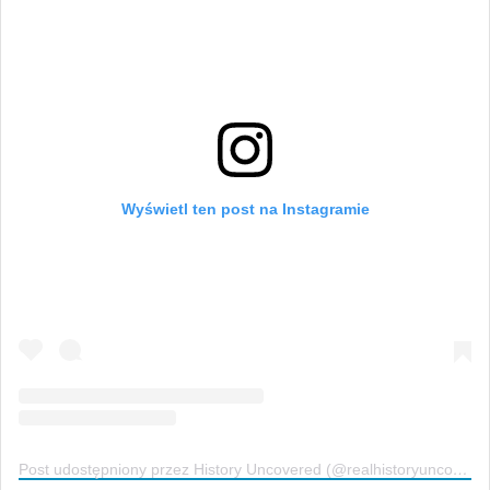
Wyświetl ten post na Instagramie
Post udostępniony przez History Uncovered (@realhistoryuncovered)