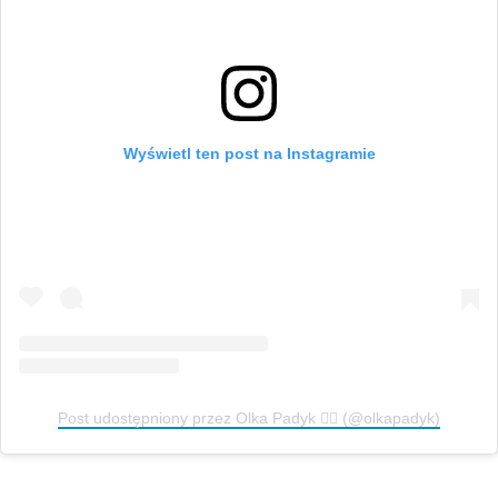
Wyświetl ten post na Instagramie
Post udostępniony przez Olka Padyk ✌🏼️ (@olkapadyk)