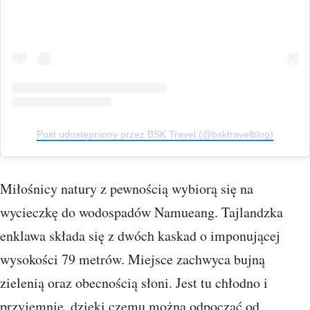
Post udostępniony przez BSK Travel (@bsktravelblog)
Miłośnicy natury z pewnością wybiorą się na
wycieczkę do wodospadów Namueang. Tajlandzka
enklawa składa się z dwóch kaskad o imponującej
wysokości 79 metrów. Miejsce zachwyca bujną
zielenią oraz obecnością słoni. Jest tu chłodno i
przyjemnie, dzięki czemu można odpocząć od