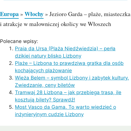
Europa
Włochy
»
»
Jezioro Garda – plaże, miasteczka
i atrakcje w malowniczej okolicy we Włoszech
Polecane wpisy:
Praia da Ursa (Plaża Niedźwiedzia) – perła
dzikiej natury blisko Lizbony
Plaże – Lizbona to prawdziwa gratka dla osób
kochających plażowanie
Wieża Belem – symbol Lizbony i zabytek kultury.
Zwiedzanie, ceny biletów
Tramwaj 28 Lizbona – jak przebiega trasa, ile
kosztują bilety? Sprawdź!
Most Vasco da Gama. To warto wiedzieć o
inżynieryjnym cudzie Lizbony