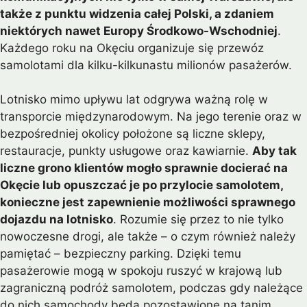
także z punktu widzenia całej Polski, a zdaniem
niektórych nawet Europy Środkowo-Wschodniej
.
Każdego roku na Okęciu organizuje się przewóz
samolotami dla kilku-kilkunastu milionów pasażerów.
Lotnisko mimo upływu lat odgrywa ważną rolę w
transporcie międzynarodowym. Na jego terenie oraz w
bezpośredniej okolicy położone są liczne sklepy,
restauracje, punkty usługowe oraz kawiarnie.
Aby tak
liczne grono klientów mogło sprawnie docierać na
Okęcie lub opuszczać je po przylocie samolotem,
konieczne jest zapewnienie możliwości sprawnego
dojazdu na lotnisko
. Rozumie się przez to nie tylko
nowoczesne drogi, ale także – o czym również należy
pamiętać – bezpieczny parking. Dzięki temu
pasażerowie mogą w spokoju ruszyć w krajową lub
zagraniczną podróż samolotem, podczas gdy należące
do nich samochody będą pozostawione na tanim