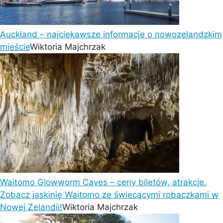
Auckland – najciekawsze informacje o nowozelandzkim
mieście
Wiktoria Majchrzak
Waitomo Glowworm Caves – ceny biletów, atrakcje.
Zobacz jaskinię Waitomo ze świecącymi robaczkami w
Nowej Zelandii!
Wiktoria Majchrzak