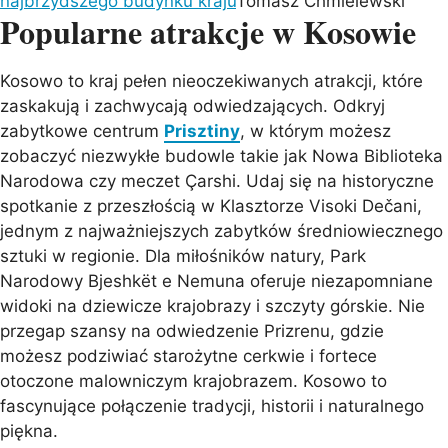
najbrzydszego budynku kraju
Tomasz Chmielewski
Popularne atrakcje w Kosowie
Kosowo to kraj pełen nieoczekiwanych atrakcji, które
zaskakują i zachwycają odwiedzających. Odkryj
zabytkowe centrum
Prisztiny
, w którym możesz
zobaczyć niezwykłe budowle takie jak Nowa Biblioteka
Narodowa czy meczet Çarshi. Udaj się na historyczne
spotkanie z przeszłością w Klasztorze Visoki Dečani,
jednym z najważniejszych zabytków średniowiecznego
sztuki w regionie. Dla miłośników natury, Park
Narodowy Bjeshkët e Nemuna oferuje niezapomniane
widoki na dziewicze krajobrazy i szczyty górskie. Nie
przegap szansy na odwiedzenie Prizrenu, gdzie
możesz podziwiać starożytne cerkwie i fortece
otoczone malowniczym krajobrazem. Kosowo to
fascynujące połączenie tradycji, historii i naturalnego
piękna.