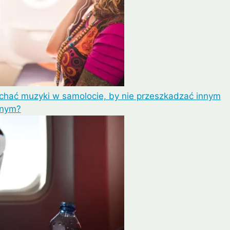
uchać muzyki w samolocie, by nie przeszkadzać innym
żnym?