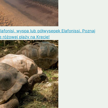
lafonisi, wyspa lub półwysepek Elafonissi. Poznaj
e różowej plaży na Krecie!