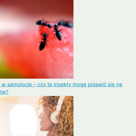
 w samolocie – czy te insekty mogą pojawić się na
zie?