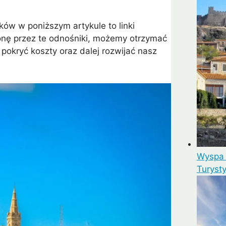
ków w poniższym artykule to linki
mui
Arrecife
Larnaka
Agadir
Como
Koh 
stronę przez te odnośniki, możemy otrzymać
 pokryć koszty oraz dalej rozwijać nasz
Wyspa 
Turyst