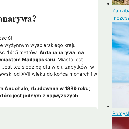
Zanziba
nanarywa?
możesz
nie wyżynnym wyspiarskiego kraju
ści 1415 metrów.
Antananarywa ma
m miastem Madagaskaru.
Miasto jest
 Jest też siedzibą dla wielu zabytków, w
lewski od XVII wieku do końca monarchii w
ra Andohalo, zbudowana w 1889 roku;
, które jest jednym z najwyższych
Pomysł 