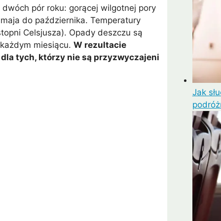
dwóch pór roku: gorącej wilgotnej pory
d maja do października. Temperatury
stopni Celsjusza). Opady deszczu są
w każdym miesiącu.
W rezultacie
la tych, którzy nie są przyzwyczajeni
Jak sł
podró