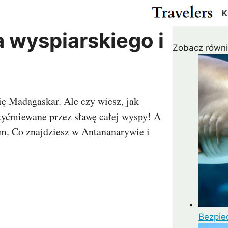
K
 wyspiarskiego i
Zobacz równi
Cypr
Egipt
Gwatemala
Kanad
Izrael
Japonia
Meksyk
USA
ża
Katar
Malezja
Pakistan
Rosja
ię Madagaskar. Ale czy wiesz, jak
r
Tajlandia
Turcja
rzyćmiewane przez sławę całej wyspy! A
m
ZEA
om. Co znajdziesz w Antananarywie i
Madagaskar
Maroko
Argentyna
Chile
us
RPA
Zanzibar
Kolumbia
Peru
ielonego Przylądka
Wenezuela
Bezpie
a
Kostaryka