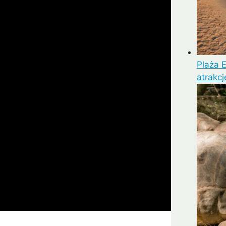
Plaża E
atrakcj