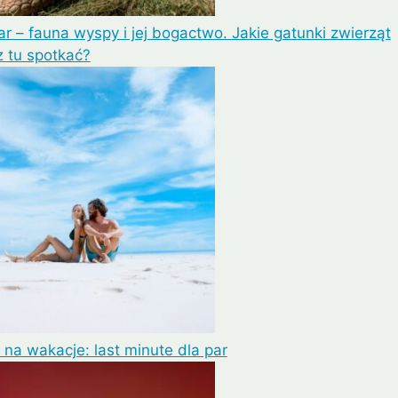
r – fauna wyspy i jej bogactwo. Jakie gatunki zwierząt
 tu spotkać?
na wakacje: last minute dla par