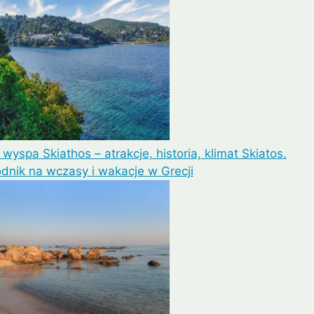
wyspa Skiathos – atrakcje, historia, klimat Skiatos.
dnik na wczasy i wakacje w Grecji