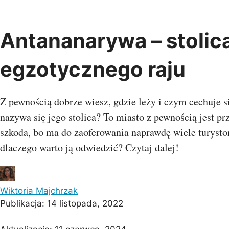
Przejdź
do
treści
Antananarywa – stolica
Albania
Austria
Belgia
Chiny
egzotycznego raju
Bośnia i
Indie
Bułgaria
Chorwacja
Hercegowina
Kambod
Czarnogóra
Czechy
Dania
Oman
Z pewnością dobrze wiesz, gdzie leży i czym cechuje s
Estonia
Finlandia
Francja
Singapu
nazywa się jego stolica? To miasto z pewnością jest p
Grecja
Gruzja
Hiszpania
Wietna
Holandia
Irlandia
Islandia
szkoda, bo ma do zaoferowania naprawdę wiele turyst
Kosowo
Litwa
Łotwa
dlaczego warto ją odwiedzić? Czytaj dalej!
Malta
Macedonia
Monako
Egipt
Niemcy
Norwegia
Polska
Mauriti
Portugalia
Rosja
Rumunia
Wyspy Z
Serbia
Słowenia
Szwajcaria
Wiktoria Majchrzak
Szwecja
Turcja
UK
Publikacja:
14 listopada, 2022
Ukraina
Watykan
Węgry
Oceani
Włochy