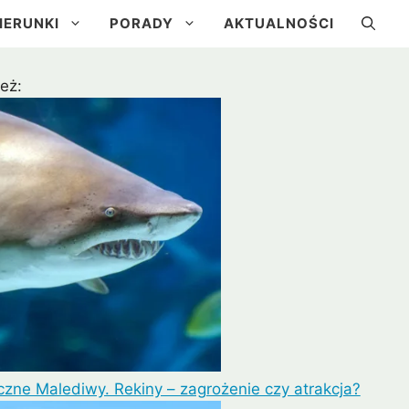
IERUNKI
PORADY
AKTUALNOŚCI
eż:
a
Kuba
Brazylia
Urugwaj
czne Malediwy. Rekiny – zagrożenie czy atrakcja?