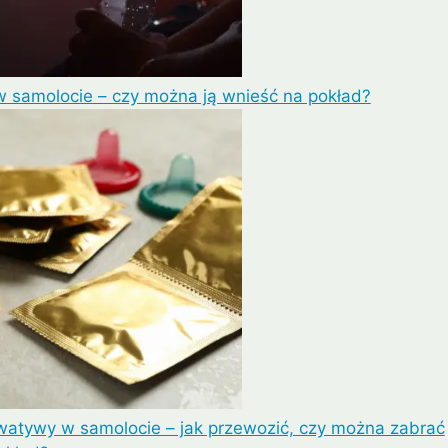
 samolocie – czy można ją wnieść na pokład?
watywy w samolocie – jak przewozić, czy można zabrać