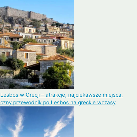
Lipe
Ayutthaya
Lesbos w Grecji – atrakcje, najciekawsze miejsca.
yczny przewodnik po Lesbos na greckie wczasy