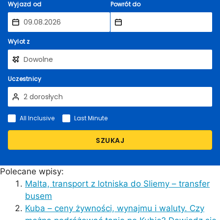
Wyjazd od
Powrót do
Wylot z
Uczestnicy
All Inclusive
Last Minute
SZUKAJ
Polecane wpisy:
Malta, transport z lotniska do Sliemy – transfer
busem
Kuba – ceny żywności, wynajmu i waluty. Czy