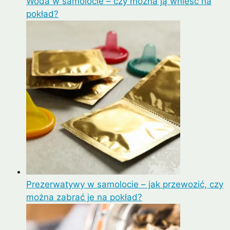
Woda w samolocie – czy można ją wnieść na
pokład?
Prezerwatywy w samolocie – jak przewozić, czy
można zabrać je na pokład?