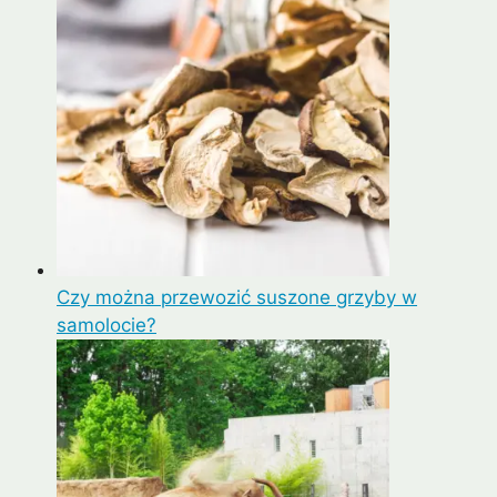
Czy można przewozić suszone grzyby w
samolocie?