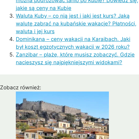
można podróżować tanio po Kubie? Dowiedz się,
jakie są ceny na Kubie
Waluta Kuby – co nią jest i jaki jest kurs? Jaką
walutę zabrać na kubańskie wakacje? Płatności,
waluta i jej kurs
Dominikana – ceny wakacji na Karaibach. Jaki
był koszt egzotycznych wakacji w 2026 roku?
Zanzibar – plaże, które musisz zobaczyć. Gdzie
nacieszysz się najpiękniejszymi widokami?
Zobacz również: