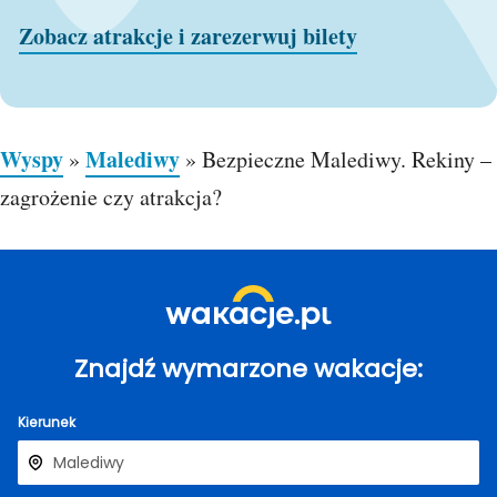
Zobacz atrakcje i zarezerwuj bilety
Wyspy
Malediwy
»
»
Bezpieczne Malediwy. Rekiny –
zagrożenie czy atrakcja?
Znajdź wymarzone wakacje:
Kierunek