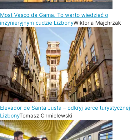
Most Vasco da Gama. To warto wiedzieć o
inżynieryjnym cudzie Lizbony
Wiktoria Majchrzak
Elevador de Santa Justa – odkryj serce turystycznej
Lizbony
Tomasz Chmielewski