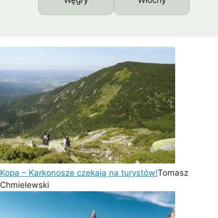
Węgry
Włochy
Kopa – Karkonosze czekają na turystów!
Tomasz
Chmielewski