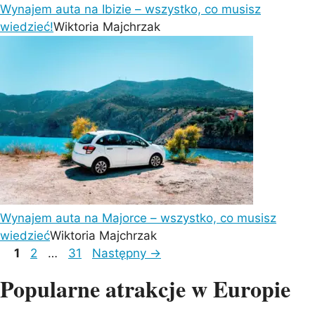
Wynajem auta na Ibizie – wszystko, co musisz
wiedzieć!
Wiktoria Majchrzak
Wynajem auta na Majorce – wszystko, co musisz
wiedzieć
Wiktoria Majchrzak
Page
Page
Page
1
2
…
31
Następny
→
Popularne atrakcje w Europie