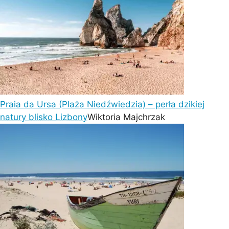
Praia da Ursa (Plaża Niedźwiedzia) – perła dzikiej
natury blisko Lizbony
Wiktoria Majchrzak