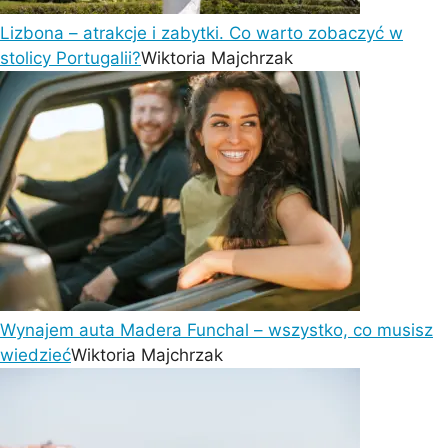
Lizbona – atrakcje i zabytki. Co warto zobaczyć w
stolicy Portugalii?
Wiktoria Majchrzak
Wynajem auta Madera Funchal – wszystko, co musisz
wiedzieć
Wiktoria Majchrzak