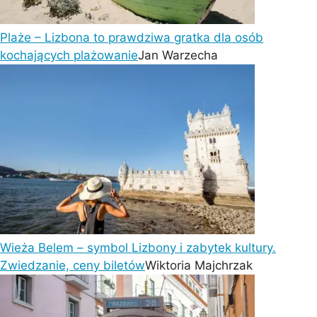
Plaże – Lizbona to prawdziwa gratka dla osób
kochających plażowanie
Jan Warzecha
Wieża Belem – symbol Lizbony i zabytek kultury.
Zwiedzanie, ceny biletów
Wiktoria Majchrzak