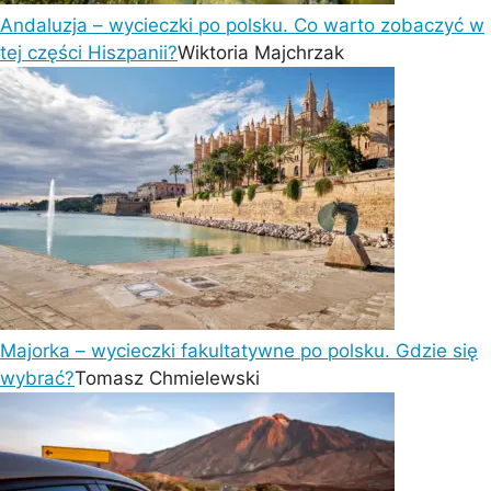
Andaluzja – wycieczki po polsku. Co warto zobaczyć w
tej części Hiszpanii?
Wiktoria Majchrzak
Majorka – wycieczki fakultatywne po polsku. Gdzie się
wybrać?
Tomasz Chmielewski