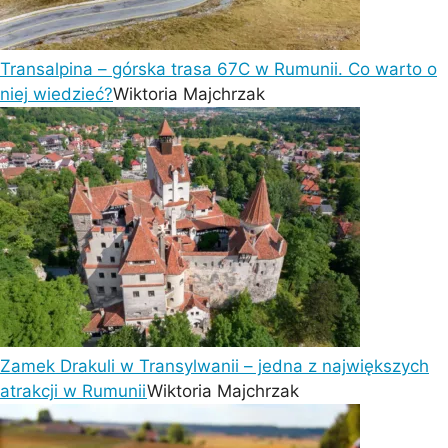
Transalpina – górska trasa 67C w Rumunii. Co warto o
niej wiedzieć?
Wiktoria Majchrzak
Zamek Drakuli w Transylwanii – jedna z największych
atrakcji w Rumunii
Wiktoria Majchrzak