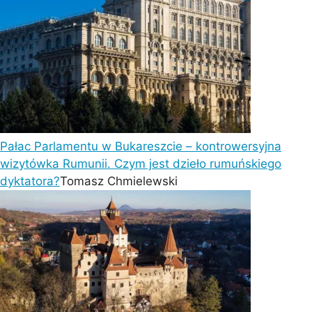
Pałac Parlamentu w Bukareszcie – kontrowersyjna
wizytówka Rumunii. Czym jest dzieło rumuńskiego
dyktatora?
Tomasz Chmielewski