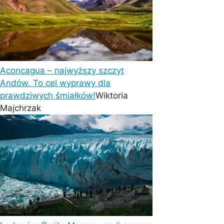
Aconcagua – najwyższy szczyt
Andów. To cel wyprawy dla
prawdziwych śmiałków!
Wiktoria
Majchrzak