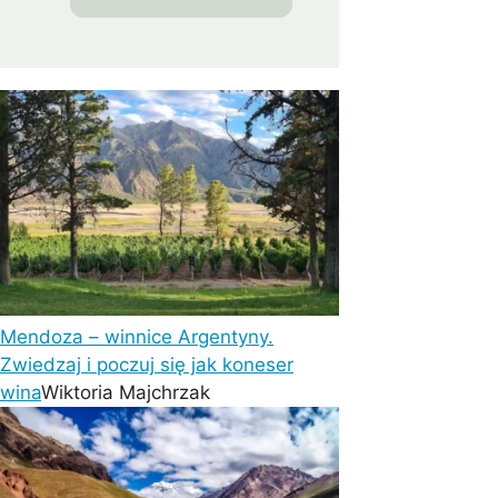
Mendoza – winnice Argentyny.
Zwiedzaj i poczuj się jak koneser
wina
Wiktoria Majchrzak