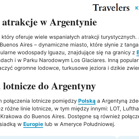
K
 atrakcje w Argentynie
Cypr
Egipt
Gwatemala
Kanad
, który oferuje wiele wspaniałych atrakcji turystycznych
Izrael
Japonia
Meksyk
USA
Buenos Aires – dynamiczne miasto, które słynie z tanga
ża
Katar
Malezja
ularne wodospady Iguazu, znajdujące się na granicy z
Pakistan
Rosja
ach i w Parku Narodowym Los Glaciares. Inną popularną
r
Tajlandia
Turcja
czyć ogromne lodowce, turkusowe jeziora i dzikie zwie
m
ZEA
 lotnicze do Argentyny
Madagaskar
Maroko
Argentyna
Chile
ch połączenia lotnicze pomiędzy
Polską
a Argentyną zdec
us
RPA
Zanzibar
Kolumbia
Peru
różne linie lotnicze, w tym między innymi: LOT, Luftha
ielonego Przylądka
Wenezuela
 Krakowa do Buenos Aires. Dostępne są również połącze
esiadką w
Europie
lub w Ameryce Południowej.
a
Kostaryka