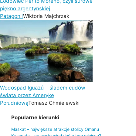
Lodowiec Perito Moreno, czyli surowe
piękno argentyńskiej
Patagonii
Wiktoria Majchrzak
Wodospad Iguazú – śladem cudów
świata przez Amerykę
Południową
Tomasz Chmielewski
Popularne kierunki
Maskat – największe atrakcje stolicy Omanu
Kalamata – co warto wiedzieć o tym miejscu?