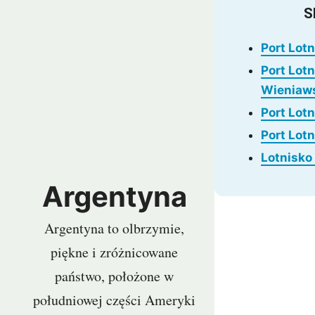
S
Barcelona
Protaras
Costa Calma
Koh Sa
Port Lot
Port Lot
Wieniaws
Port Lot
Port Lot
Lotnisk
Argentyna
Argentyna to olbrzymie,
piękne i zróżnicowane
państwo, położone w
południowej części Ameryki