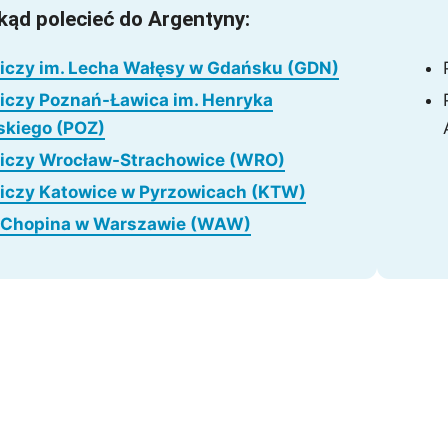
kąd polecieć do Argentyny:
mui
Arrecife
Larnaka
Agadir
Como
Koh 
niczy im. Lecha Wałęsy w Gdańsku (GDN)
niczy Poznań-Ławica im. Henryka
kiego (POZ)
niczy Wrocław-Strachowice (WRO)
niczy Katowice w Pyrzowicach (KTW)
o Chopina w Warszawie (WAW)