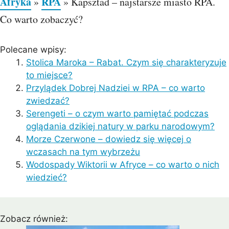
Afryka
RPA
»
»
Kapsztad – najstarsze miasto RPA.
Co warto zobaczyć?
Polecane wpisy:
Stolica Maroka – Rabat. Czym się charakteryzuje
to miejsce?
Przylądek Dobrej Nadziei w RPA – co warto
zwiedzać?
Serengeti – o czym warto pamiętać podczas
oglądania dzikiej natury w parku narodowym?
Morze Czerwone – dowiedz się więcej o
wczasach na tym wybrzeżu
Wodospady Wiktorii w Afryce – co warto o nich
wiedzieć?
Zobacz również: