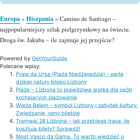
Europa
Hiszpania
»
»
Camino de Santiago –
najpopularniejszy szlak pielgrzymkowy na świecie.
Droga św. Jakuba – ile zajmuje jej przejście?
Powered by
GetYourGuide
Polecane wpisy:
Praia da Ursa (Plaża Niedźwiedzia) – perła
dzikiej natury blisko Lizbony
Plaże – Lizbona to prawdziwa gratka dla osób
kochających plażowanie
Wieża Belem – symbol Lizbony i zabytek kultury.
Zwiedzanie, ceny biletów
Tramwaj 28 Lizbona – jak przebiega trasa, ile
kosztują bilety? Sprawdź!
Most Vasco da Gama. To warto wiedzieć o