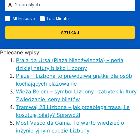
All Inclusive
Last Minute
SZUKAJ
Polecane wpisy:
Praia da Ursa (Plaża Niedźwiedzia) – perła
dzikiej natury blisko Lizbony
Plaże – Lizbona to prawdziwa gratka dla osób
kochających plażowanie
Wieża Belem – symbol Lizbony i zabytek kultury.
Zwiedzanie, ceny biletów
Tramwaj 28 Lizbona – jak przebiega trasa, ile
kosztują bilety? Sprawdź!
Most Vasco da Gama. To warto wiedzieć o
inżynieryjnym cudzie Lizbony