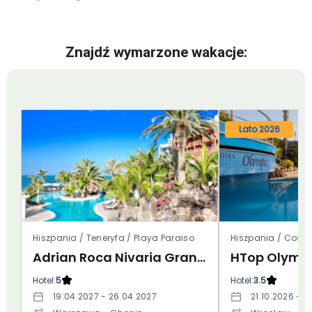
Znajdź wymarzone wakacje:
Lato 2026
Hiszpania / Teneryfa / Playa Paraiso
Hiszpania / Costa
Adrian Roca Nivaria Gran Hotel
HTop Olympi
Hotel:
5
Hotel:
3.5
19.04.2027 - 26.04.2027
21.10.2026 - 2