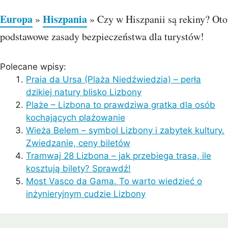
Europa
Hiszpania
»
»
Czy w Hiszpanii są rekiny? Oto
podstawowe zasady bezpieczeństwa dla turystów!
Polecane wpisy:
Praia da Ursa (Plaża Niedźwiedzia) – perła
dzikiej natury blisko Lizbony
Plaże – Lizbona to prawdziwa gratka dla osób
kochających plażowanie
Wieża Belem – symbol Lizbony i zabytek kultury.
Zwiedzanie, ceny biletów
Tramwaj 28 Lizbona – jak przebiega trasa, ile
kosztują bilety? Sprawdź!
Most Vasco da Gama. To warto wiedzieć o
inżynieryjnym cudzie Lizbony