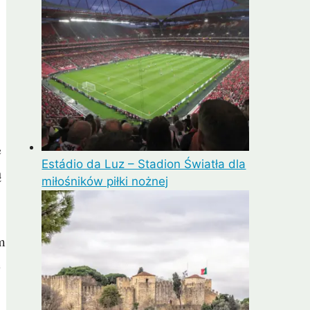
e
Estádio da Luz – Stadion Światła dla
ą
miłośników piłki nożnej
m
e