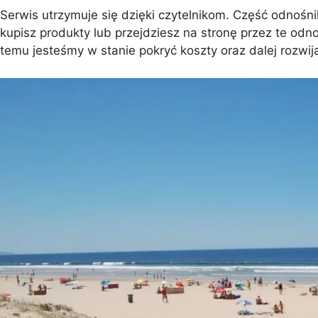
Serwis utrzymuje się dzięki czytelnikom. Część odnośnikó
kupisz produkty lub przejdziesz na stronę przez te odn
Barcelona
Protaras
Costa Calma
Koh Sa
temu jesteśmy w stanie pokryć koszty oraz dalej rozwija