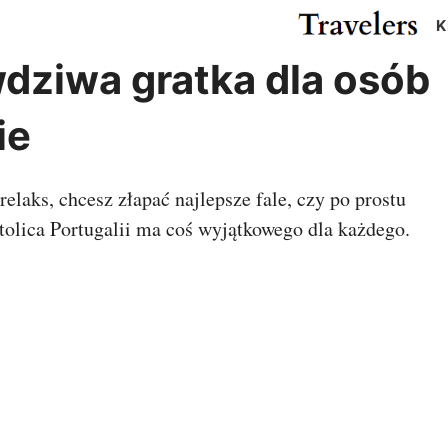
K
wdziwa gratka dla osób
Cypr
Egipt
Gwatemala
Kanad
ie
Izrael
Japonia
Meksyk
USA
ża
Katar
Malezja
Pakistan
Rosja
elaks, chcesz złapać najlepsze fale, czy po prostu
r
Tajlandia
Turcja
tolica Portugalii ma coś wyjątkowego dla każdego.
m
ZEA
Madagaskar
Maroko
Argentyna
Chile
us
RPA
Zanzibar
Kolumbia
Peru
ielonego Przylądka
Wenezuela
a
Kostaryka