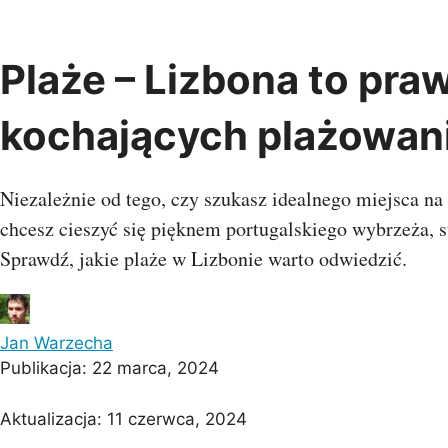
Przejdź
do
treści
Plaże – Lizbona to pra
Albania
Austria
Belgia
Chiny
kochających plażowan
Bośnia i
Indie
Bułgaria
Chorwacja
Hercegowina
Kambod
Czarnogóra
Czechy
Dania
Oman
Niezależnie od tego, czy szukasz idealnego miejsca na r
Estonia
Finlandia
Francja
Singapu
chcesz cieszyć się pięknem portugalskiego wybrzeża, s
Grecja
Gruzja
Hiszpania
Wietna
Holandia
Irlandia
Islandia
Sprawdź, jakie plaże w Lizbonie warto odwiedzić.
Kosowo
Litwa
Łotwa
Malta
Macedonia
Monako
Egipt
Niemcy
Norwegia
Polska
Mauriti
Jan Warzecha
Portugalia
Rosja
Rumunia
Wyspy Z
Publikacja:
22 marca, 2024
Serbia
Słowenia
Szwajcaria
Szwecja
Turcja
UK
Aktualizacja:
11 czerwca, 2024
Ukraina
Watykan
Węgry
Oceani
Włochy