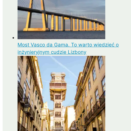
Most Vasco da Gama. To warto wiedzieć o
inżynieryjnym cudzie Lizbony