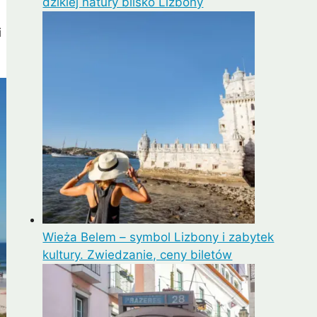
dzikiej natury blisko Lizbony
i
Lipe
Ayutthaya
Wieża Belem – symbol Lizbony i zabytek
kultury. Zwiedzanie, ceny biletów