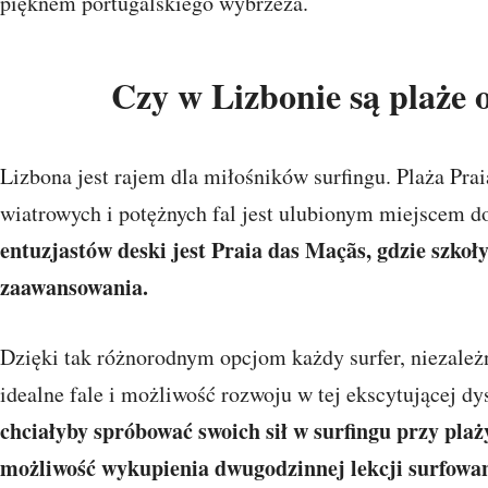
pięknem portugalskiego wybrzeża.
Czy w Lizbonie są plaże 
Lizbona jest rajem dla miłośników surfingu. Plaża Pr
wiatrowych i potężnych fal jest ulubionym miejscem d
entuzjastów deski jest Praia das Maçãs, gdzie szko
zaawansowania.
Dzięki tak różnorodnym opcjom każdy surfer, niezależ
idealne fale i możliwość rozwoju w tej ekscytującej dy
chciałyby spróbować swoich sił w surfingu przy plaż
możliwość wykupienia dwugodzinnej lekcji surfowan