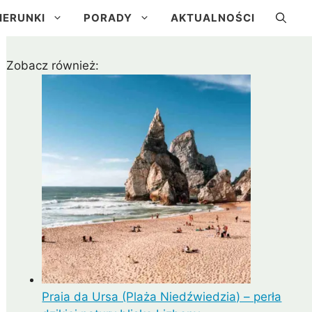
IERUNKI
PORADY
AKTUALNOŚCI
Zobacz również:
a
Kuba
Brazylia
Urugwaj
Praia da Ursa (Plaża Niedźwiedzia) – perła