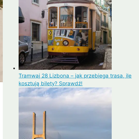
Tramwaj 28 Lizbona – jak przebiega trasa, ile
kosztują bilety? Sprawdź!