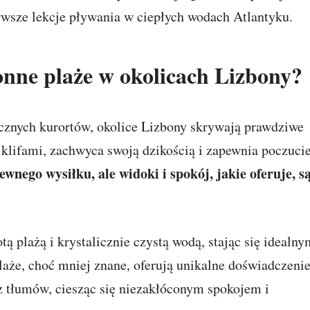
rwsze lekcje pływania w ciepłych wodach Atlantyku.
onne plaże w okolicach Lizbony?
ocznych kurortów, okolice Lizbony skrywają prawdziwe
 klifami, zachwyca swoją dzikością i zapewnia poczuci
nego wysiłku, ale widoki i spokój, jakie oferuje, s
ą plażą i krystalicznie czystą wodą, stając się idealny
aże, choć mniej znane, oferują unikalne doświadczeni
ez tłumów, ciesząc się niezakłóconym spokojem i