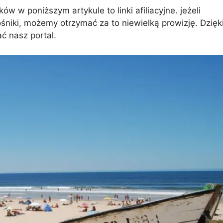
w w poniższym artykule to linki afiliacyjne. jeżeli
ośniki, możemy otrzymać za to niewielką prowizję. Dzięk
mui
Arrecife
Larnaka
Agadir
Como
Koh 
ć nasz portal.