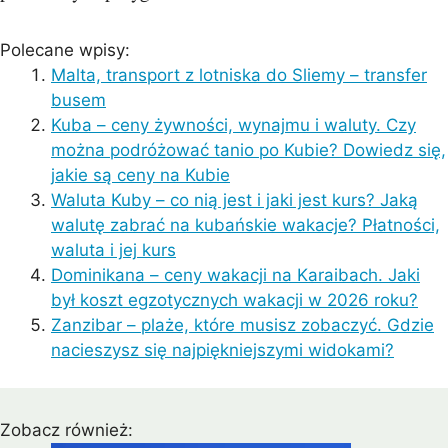
Polecane wpisy:
Malta, transport z lotniska do Sliemy – transfer
busem
Kuba – ceny żywności, wynajmu i waluty. Czy
można podróżować tanio po Kubie? Dowiedz się,
jakie są ceny na Kubie
Waluta Kuby – co nią jest i jaki jest kurs? Jaką
walutę zabrać na kubańskie wakacje? Płatności,
waluta i jej kurs
Dominikana – ceny wakacji na Karaibach. Jaki
był koszt egzotycznych wakacji w 2026 roku?
Zanzibar – plaże, które musisz zobaczyć. Gdzie
nacieszysz się najpiękniejszymi widokami?
Zobacz również: