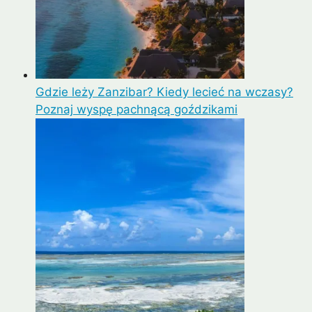
Gdzie leży Zanzibar? Kiedy lecieć na wczasy?
Poznaj wyspę pachnącą goździkami