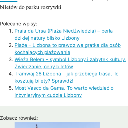
biletów do parku rozrywki
Polecane wpisy:
Praia da Ursa (Plaża Niedźwiedzia) – perła
dzikiej natury blisko Lizbony
Plaże – Lizbona to prawdziwa gratka dla osób
kochających plażowanie
Wieża Belem – symbol Lizbony i zabytek kultury.
Zwiedzanie, ceny biletów
Tramwaj 28 Lizbona – jak przebiega trasa, ile
kosztują bilety? Sprawdź!
Most Vasco da Gama. To warto wiedzieć o
inżynieryjnym cudzie Lizbony
Zobacz również: