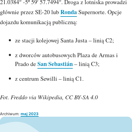
21.0384″ -5º 59′ 57.7494″. Droga z lotniska prowadzi
Ronda
głównie przez SE-20 lub
Supernorte. Opcje
dojazdu komunikacją publiczną:
ze stacji kolejowej Santa Justa – linią C2;
z dworców autobusowych Plaza de Armas i
San Sebastián
Prado de
– linią C3;
z centrum Sewilli – linią C1.
Fot. Freddo via Wikipedia, CC BY-SA 4.0
Archiwum:
maj 2023