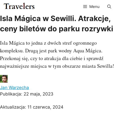
Przejdź
Menu
do
treści
Isla Mágica w Sewilli. Atrakcje,
ceny biletów do parku rozrywki
Isla Mágica to jedna z dwóch stref ogromnego
kompleksu. Drugą jest park wodny Aqua Mágica.
Przekonaj się, czy to atrakcja dla ciebie i sprawdź
najważniejsze miejsca w tym obszarze miasta Sewilla!
Jan Warzecha
Publikacja:
22 maja, 2023
Aktualizacja:
11 czerwca, 2024