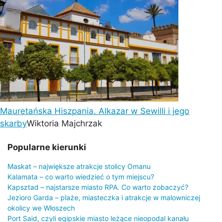
Mauretańska Hiszpania. Alkazar w Sewilli i jego
skarby
Wiktoria Majchrzak
Popularne kierunki
Maskat – największe atrakcje stolicy Omanu
Kalamata – co warto wiedzieć o tym miejscu?
Kapsztad – najstarsze miasto RPA. Co warto zobaczyć?
Jezioro Garda – plaże, miasteczka i atrakcje w malowniczej
okolicy we Włoszech
Port Said, czyli egipskie miasto leżące nieopodal kanału