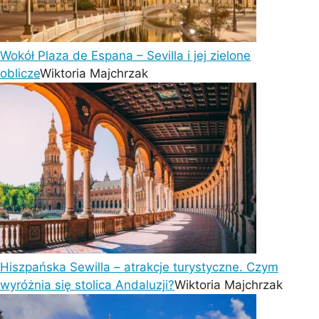
Wokół Plaza de Espana – Sevilla i jej zielone
oblicze
Wiktoria Majchrzak
Hiszpańska Sewilla – atrakcje turystyczne. Czym
wyróżnia się stolica Andaluzji?
Wiktoria Majchrzak