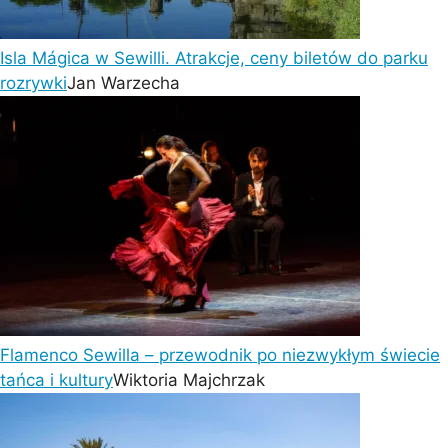
Isla Mágica w Sewilli. Atrakcje, ceny biletów do parku
rozrywki
Jan Warzecha
Flamenco Sewilla – przewodnik po niezwykłym świecie
tańca i kultury
Wiktoria Majchrzak