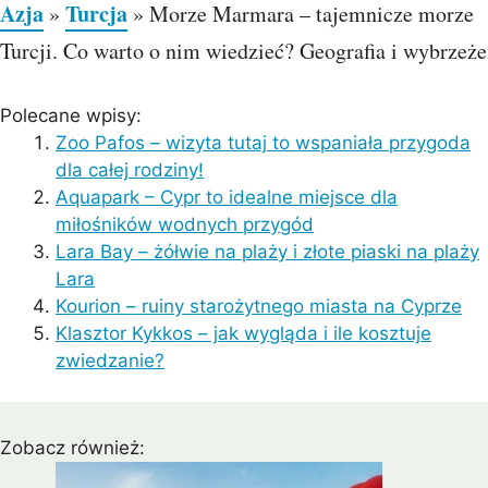
Azja
Turcja
»
»
Morze Marmara – tajemnicze morze
Turcji. Co warto o nim wiedzieć? Geografia i wybrzeże
Polecane wpisy:
Zoo Pafos – wizyta tutaj to wspaniała przygoda
dla całej rodziny!
Aquapark – Cypr to idealne miejsce dla
miłośników wodnych przygód
Lara Bay – żółwie na plaży i złote piaski na plaży
Lara
Kourion – ruiny starożytnego miasta na Cyprze
Klasztor Kykkos – jak wygląda i ile kosztuje
zwiedzanie?
Zobacz również: