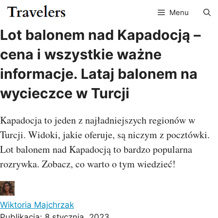
Przejdź
Menu
do
treści
Lot balonem nad Kapadocją –
cena i wszystkie ważne
informacje. Lataj balonem na
wycieczce w Turcji
Kapadocja to jeden z najładniejszych regionów w
Turcji. Widoki, jakie oferuje, są niczym z pocztówki.
Lot balonem nad Kapadocją to bardzo popularna
rozrywka. Zobacz, co warto o tym wiedzieć!
Wiktoria Majchrzak
Publikacja:
8 stycznia, 2023