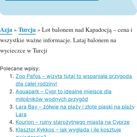
Azja
Turcja
»
»
Lot balonem nad Kapadocją – cena i
wszystkie ważne informacje. Lataj balonem na
wycieczce w Turcji
Polecane wpisy:
Zoo Pafos – wizyta tutaj to wspaniała przygoda
dla całej rodziny!
Aquapark – Cypr to idealne miejsce dla
miłośników wodnych przygód
Lara Bay – żółwie na plaży i złote piaski na plaży
Lara
Kourion – ruiny starożytnego miasta na Cyprze
Klasztor Kykkos – jak wygląda i ile kosztuje