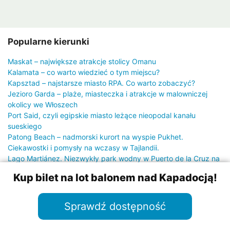
Popularne kierunki
Maskat – największe atrakcje stolicy Omanu
Kalamata – co warto wiedzieć o tym miejscu?
Kapsztad – najstarsze miasto RPA. Co warto zobaczyć?
Jezioro Garda – plaże, miasteczka i atrakcje w malowniczej
okolicy we Włoszech
Port Said, czyli egipskie miasto leżące nieopodal kanału
sueskiego
Patong Beach – nadmorski kurort na wyspie Pukhet.
Ciekawostki i pomysły na wczasy w Tajlandii.
Lago Martiánez. Niezwykły park wodny w Puerto de la Cruz na
Teneryfie
Kup bilet na lot balonem nad Kapadocją!
Alicante – atrakcje w tej części Costa Blanca
Sprawdź dostępność
Parkingi lotniskowe