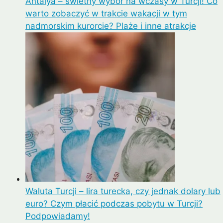
Antalya – świetny wybór na wczasy w Turcji! Co
warto zobaczyć w trakcie wakacji w tym
nadmorskim kurorcie? Plaże i inne atrakcje
Waluta Turcji – lira turecka, czy jednak dolary lub
euro? Czym płacić podczas pobytu w Turcji?
Podpowiadamy!