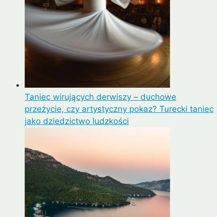
Taniec wirujących derwiszy – duchowe
przeżycie, czy artystyczny pokaz? Turecki taniec
jako dziedzictwo ludzkości