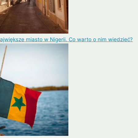
ajwiększe miasto w Nigerii. Co warto o nim wiedzieć?