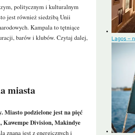
czym, politycznym i kulturalnym
o jest również siedzibą Unii
ynarodowych. Kampala to tętniące
racji, barów i klubów. Czytaj dalej,
Lagos – n
ia miasta
 Miasto podzielone jest na pięć
on, Kawempe Division, Makindye
 znana jest z energicznych i