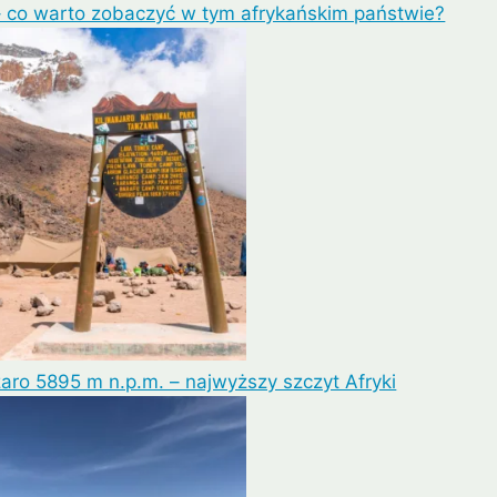
– co warto zobaczyć w tym afrykańskim państwie?
aro 5895 m n.p.m. – najwyższy szczyt Afryki