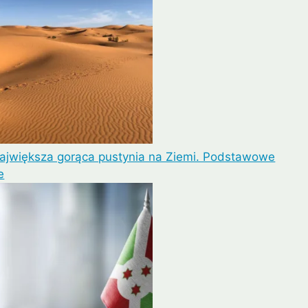
największa gorąca pustynia na Ziemi. Podstawowe
e