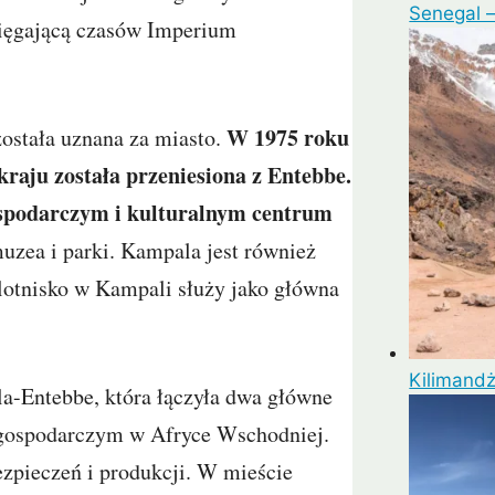
Senegal 
 sięgającą czasów Imperium
W 1975 roku
ostała uznana za miasto.
kraju została przeniesiona z Entebbe.
ospodarczym i kulturalnym centrum
muzea i parki. Kampala jest również
tnisko w Kampali służy jako główna
Kilimandż
-Entebbe, która łączyła dwa główne
 gospodarczym w Afryce Wschodniej.
ezpieczeń i produkcji. W mieście