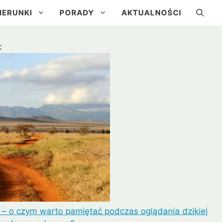
IERUNKI
PORADY
AKTUALNOŚCI
:
a
Kuba
Brazylia
Urugwaj
 – o czym warto pamiętać podczas oglądania dzikiej