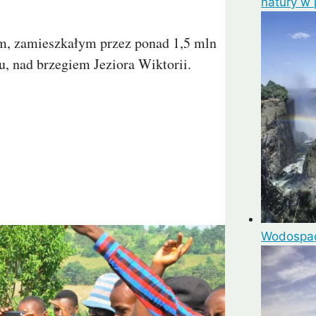
natury w
em, zamieszkałym przez ponad 1,5 mln
mui
Arrecife
Larnaka
Agadir
Como
Koh 
u, nad brzegiem Jeziora Wiktorii.
Wodospady