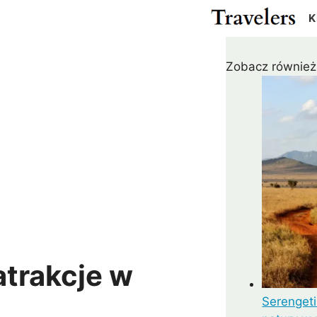
K
Zobacz również
Cypr
Egipt
Gwatemala
Kanad
Izrael
Japonia
Meksyk
USA
ża
Katar
Malezja
Pakistan
Rosja
r
Tajlandia
Turcja
m
ZEA
Madagaskar
Maroko
Argentyna
Chile
us
RPA
Zanzibar
Kolumbia
Peru
ielonego Przylądka
Wenezuela
atrakcje w
Serengeti
a
Kostaryka