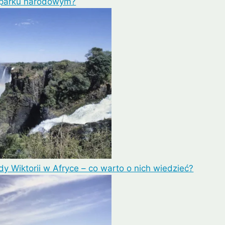
 parku narodowym?
Lipe
Ayutthaya
 Wiktorii w Afryce – co warto o nich wiedzieć?