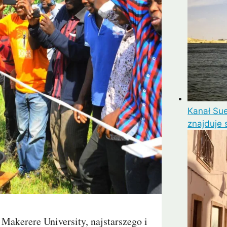
Kanał Sue
znajduje 
 Makerere University, najstarszego i