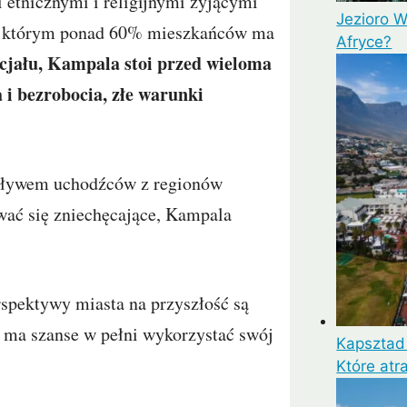
etnicznymi i religijnymi żyjącymi
Jezioro W
 w którym ponad 60% mieszkańców ma
Afryce?
cjału, Kampala stoi przed wieloma
i bezrobocia, złe warunki
apływem uchodźców z regionów
wać się zniechęcające, Kampala
rspektywy miasta na przyszłość są
 ma szanse w pełni wykorzystać swój
Kapsztad 
Które atr