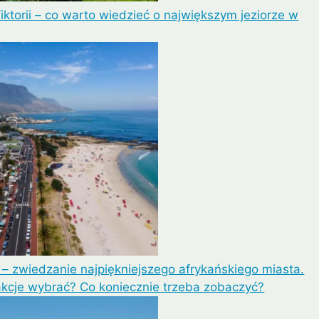
iktorii – co warto wiedzieć o największym jeziorze w
– zwiedzanie najpiękniejszego afrykańskiego miasta.
akcje wybrać? Co koniecznie trzeba zobaczyć?