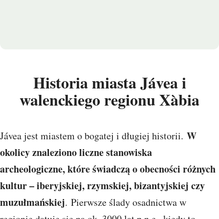
Historia miasta Jávea i
walenckiego regionu Xàbia
W
Jávea jest miastem o bogatej i długiej historii.
okolicy znaleziono liczne stanowiska
archeologiczne, które świadczą o obecności różnych
kultur – iberyjskiej, rzymskiej, bizantyjskiej czy
muzułmańskiej
. Pierwsze ślady osadnictwa w
regionie datuje się na ok. 3000 lat p.n.e., kiedy to