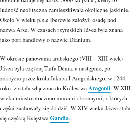
ludność neolityczna zamieszkiwała okoliczne jaskinie.
Około V wieku p.n.e Iberowie założyli osadę pod
nazwą Arse. W czasach rzymskich Jávea była znana
jako port handlowy o nazwie Dianium.
W okresie panowania arabskiego (VIII – XIII wiek)
Jávea była częścią Taifa Dénia, a następnie, po
zdobyciu przez króla Jakuba I Aragońskiego, w 1244
Aragonii
roku, została włączona do Królestwa
. W XIII
wieku miasto otoczono murami obronnymi, z których
części zachowały się do dziś. W XIV wieku Jávea stała
Gandia
się częścią Księstwa
.