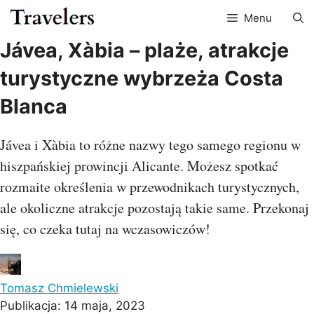
Przejdź
Menu
do
treści
Jávea, Xàbia – plaże, atrakcje
turystyczne wybrzeża Costa
Blanca
Jávea i Xàbia to różne nazwy tego samego regionu w
hiszpańskiej prowincji Alicante. Możesz spotkać
rozmaite określenia w przewodnikach turystycznych,
ale okoliczne atrakcje pozostają takie same. Przekonaj
się, co czeka tutaj na wczasowiczów!
Tomasz Chmielewski
Publikacja:
14 maja, 2023