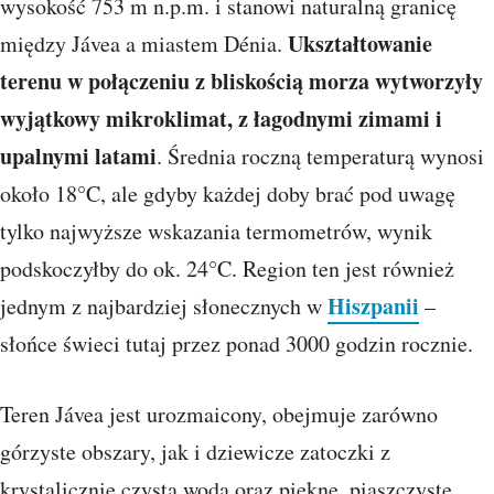
wysokość 753 m n.p.m. i stanowi naturalną granicę
Ukształtowanie
między Jávea a miastem Dénia.
terenu w połączeniu z bliskością morza wytworzyły
wyjątkowy mikroklimat, z łagodnymi zimami i
upalnymi latami
. Średnia roczną temperaturą wynosi
około 18°C, ale gdyby każdej doby brać pod uwagę
tylko najwyższe wskazania termometrów, wynik
podskoczyłby do ok. 24°C. Region ten jest również
Hiszpanii
jednym z najbardziej słonecznych w
–
słońce świeci tutaj przez ponad 3000 godzin rocznie.
Teren Jávea jest urozmaicony, obejmuje zarówno
górzyste obszary, jak i dziewicze zatoczki z
krystalicznie czystą wodą oraz piękne, piaszczyste