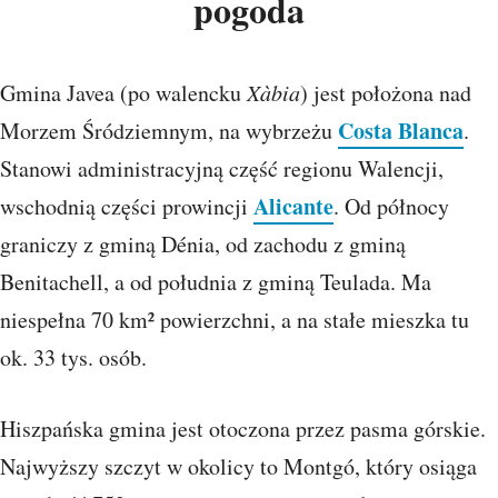
pogoda
Gmina Javea (po walencku
Xàbia
) jest położona nad
Costa Blanca
Morzem Śródziemnym, na wybrzeżu
.
Stanowi administracyjną część regionu Walencji,
Alicante
wschodnią części prowincji
. Od północy
graniczy z gminą Dénia, od zachodu z gminą
Benitachell, a od południa z gminą Teulada. Ma
niespełna 70 km² powierzchni, a na stałe mieszka tu
ok. 33 tys. osób.
Hiszpańska gmina jest otoczona przez pasma górskie.
Najwyższy szczyt w okolicy to Montgó, który osiąga