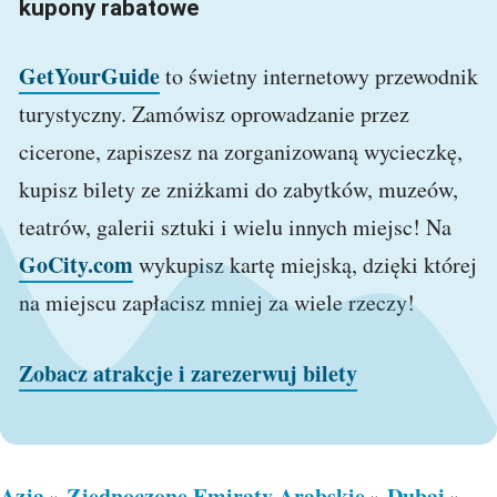
kupony rabatowe
GetYourGuide
to świetny internetowy przewodnik
turystyczny. Zamówisz oprowadzanie przez
cicerone, zapiszesz na zorganizowaną wycieczkę,
kupisz bilety ze zniżkami do zabytków, muzeów,
teatrów, galerii sztuki i wielu innych miejsc! Na
GoCity.com
wykupisz kartę miejską, dzięki której
na miejscu zapłacisz mniej za wiele rzeczy!
Zobacz atrakcje i zarezerwuj bilety
Azja
Zjednoczone Emiraty Arabskie
Dubaj
»
»
»