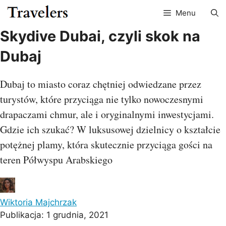
Przejdź
Menu
do
treści
Skydive Dubai, czyli skok na
Dubaj
Dubaj to miasto coraz chętniej odwiedzane przez
turystów, które przyciąga nie tylko nowoczesnymi
drapaczami chmur, ale i oryginalnymi inwestycjami.
Gdzie ich szukać? W luksusowej dzielnicy o kształcie
potężnej plamy, która skutecznie przyciąga gości na
teren Półwyspu Arabskiego
Wiktoria Majchrzak
Publikacja:
1 grudnia, 2021