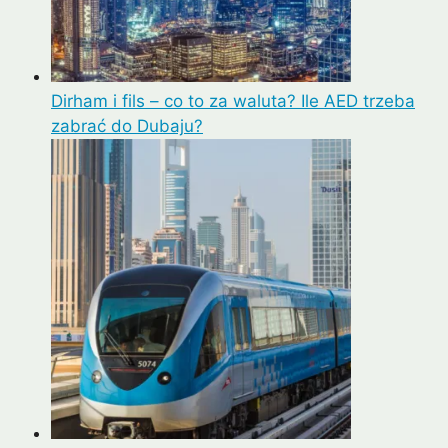
Dirham i fils – co to za waluta? Ile AED trzeba
zabrać do Dubaju?