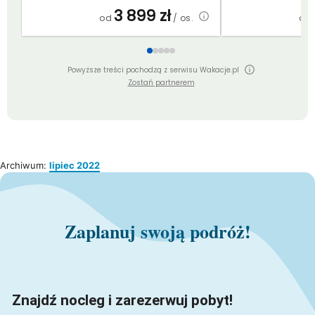
3 899
zł
od
/ os.
od
Powyższe treści pochodzą z serwisu Wakacje.pl
Zostań partnerem
Archiwum:
lipiec 2022
Zaplanuj swoją podróż!
Znajdź nocleg i zarezerwuj pobyt!