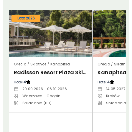
Lato 2026
Grecja / Skiathos / Kanapitsa
Grecja / Skiathos
Radisson Resort Plaza Skiathos (ex. Plaza)
Kanapitsa 
Hotel:
4
Hotel:
4
29.09.2026 - 06.10.2026
14.05.2027 - 
Warszawa - Chopin
Kraków
Śniadania (BB)
Śniadania (B