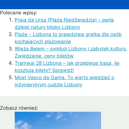
Polecane wpisy:
Praia da Ursa (Plaża Niedźwiedzia) – perła
dzikiej natury blisko Lizbony
Plaże – Lizbona to prawdziwa gratka dla osób
kochających plażowanie
Wieża Belem – symbol Lizbony i zabytek kultury.
Zwiedzanie, ceny biletów
Tramwaj 28 Lizbona – jak przebiega trasa, ile
kosztują bilety? Sprawdź!
Most Vasco da Gama. To warto wiedzieć o
inżynieryjnym cudzie Lizbony
Zobacz również: