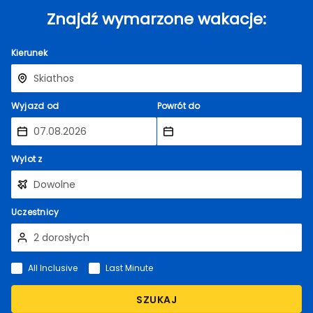
Znajdź wymarzone wakacje:
Kierunek
Wyjazd od
Powrót do
Wylot z
Uczestnicy
All Inclusive
Last Minute
SZUKAJ