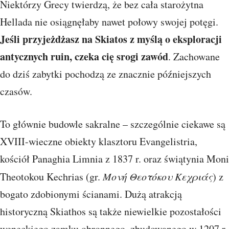
Niektórzy Grecy twierdzą, że bez cała starożytna
Hellada nie osiągnęłaby nawet połowy swojej potęgi.
Jeśli przyjeżdżasz na Skiatos z myślą o eksploracji
antycznych ruin, czeka cię srogi zawód
. Zachowane
do dziś zabytki pochodzą ze znacznie późniejszych
czasów.
To głównie budowle sakralne – szczególnie ciekawe są
XVIII-wieczne obiekty klasztoru Evangelistria,
kościół Panaghia Limnia z 1837 r. oraz świątynia Moni
Theotokou Kechrias (gr.
Μονή Θεοτόκου Κεχριάς
) z
bogato zdobionymi ścianami. Dużą atrakcją
historyczną Skiathos są także niewielkie pozostałości
weneckiego zamku obronnego, zbudowanego w 1207 r.