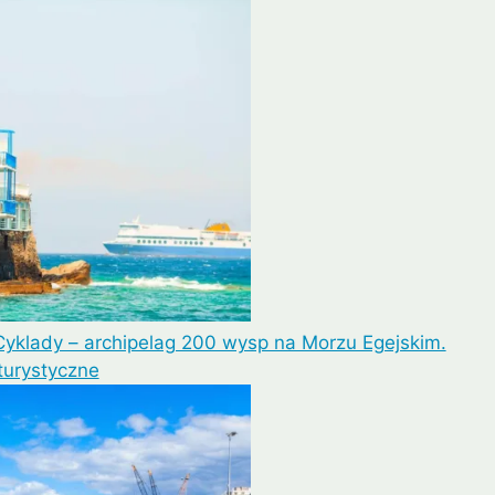
Lipe
Ayutthaya
Cyklady – archipelag 200 wysp na Morzu Egejskim.
turystyczne