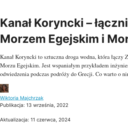
Przejdź
do
treści
Kanał Koryncki – łączn
Albania
Austria
Belgia
Chiny
Morzem Egejskim i Mo
Bośnia i
Indie
Bułgaria
Chorwacja
Hercegowina
Kambod
Czarnogóra
Czechy
Dania
Oman
Kanał Koryncki to sztuczna droga wodna, która łączy 
Estonia
Finlandia
Francja
Singapu
Morzu Egejskim. Jest wspaniałym przykładem inżynie
Grecja
Gruzja
Hiszpania
Wietna
Holandia
Irlandia
Islandia
odwiedzenia podczas podróży do Grecji. Co warto o n
Kosowo
Litwa
Łotwa
Malta
Macedonia
Monako
Egipt
Niemcy
Norwegia
Polska
Mauriti
Wiktoria Majchrzak
Portugalia
Rosja
Rumunia
Wyspy Z
Publikacja:
13 września, 2022
Serbia
Słowenia
Szwajcaria
Szwecja
Turcja
UK
Aktualizacja:
11 czerwca, 2024
Ukraina
Watykan
Węgry
Oceani
Włochy