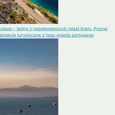
olaos – jedno z najpiękniejszych miast Krety. Poznaj
atrakcje turystyczne z tego miasta portowego