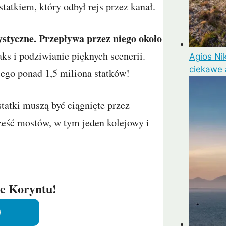
tatkiem, który odbył rejs przez kanał.
ystyczne. Przepływa przez niego około
aks i podziwianie pięknych scenerii.
Agios Nik
ciekawe 
iego ponad 1,5 miliona statków!
tatki muszą być ciągnięte przez
sześć mostów, w tym jeden kolejowy i
ie Koryntu!