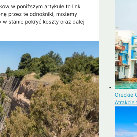
ków w poniższym artykule to linki
tronę przez te odnośniki, możemy
mui
Arrecife
Larnaka
Agadir
Como
Koh 
 w stanie pokryć koszty oraz dalej
Greckie 
Atrakcje 