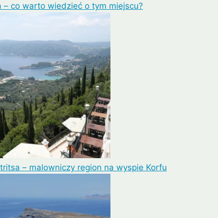
 – co warto wiedzieć o tym miejscu?
tritsa – malowniczy region na wyspie Korfu