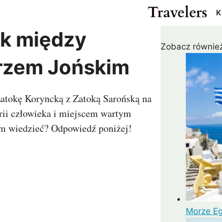
K
ik między
Zobacz również
Cypr
Egipt
Gwatemala
Kanad
rzem Jońskim
Izrael
Japonia
Meksyk
USA
ża
Katar
Malezja
Pakistan
Rosja
Zatokę Koryncką z Zatoką Sarońską na
r
Tajlandia
Turcja
rii człowieka i miejscem wartym
m
ZEA
im wiedzieć? Odpowiedź poniżej!
Madagaskar
Maroko
Argentyna
Chile
us
RPA
Zanzibar
Kolumbia
Peru
ielonego Przylądka
Wenezuela
Morze Eg
a
Kostaryka