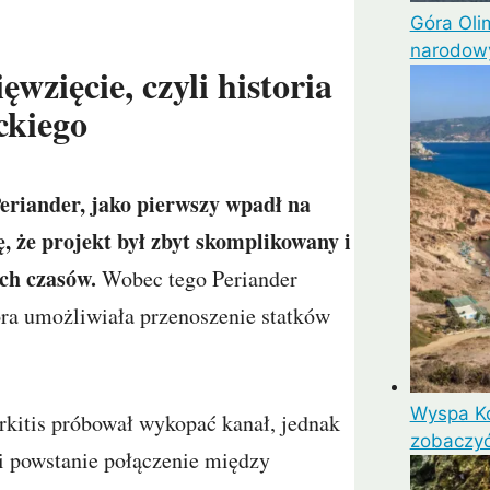
Góra Oli
narodowy
zięcie, czyli historia
ckiego
Periander, jako pierwszy wpadł na
 że projekt był zbyt skomplikowany i
ch czasów.
Wobec tego Periander
óra umożliwiała przenoszenie statków
Wyspa Ko
rkitis próbował wykopać kanał, jednak
zobaczyć
li powstanie połączenie między