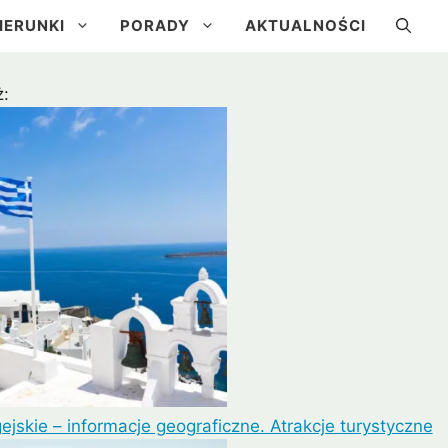
IERUNKI
PORADY
AKTUALNOŚCI
:
a
Kuba
Brazylia
Urugwaj
ejskie – informacje geograficzne. Atrakcje turystyczne