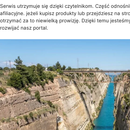
Serwis utrzymuje się dzięki czytelnikom. Część odnośni
afiliacyjne. jeżeli kupisz produkty lub przejdziesz na s
Barcelona
Protaras
Costa Calma
Koh Sa
otrzymać za to niewielką prowizję. Dzięki temu jesteśmy
rozwijać nasz portal.