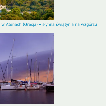
 w Atenach (Grecja) – słynna świątynia na wzgórzu