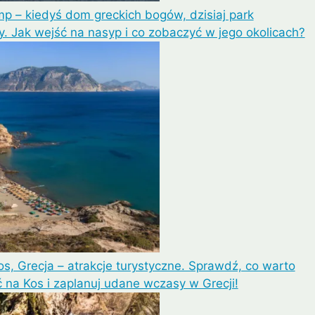
mp – kiedyś dom greckich bogów, dzisiaj park
. Jak wejść na nasyp i co zobaczyć w jego okolicach?
s, Grecja – atrakcje turystyczne. Sprawdź, co warto
 na Kos i zaplanuj udane wczasy w Grecji!