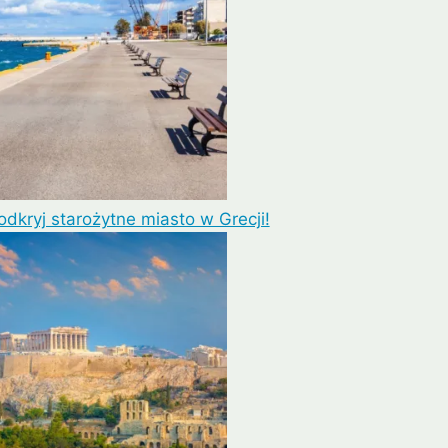
odkryj starożytne miasto w Grecji!