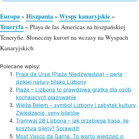
Europa
Hiszpania
Wyspy kanaryjskie
»
»
»
Teneryfa
»
Playa de las Americas na hiszpańskiej
Teneryfie. Słoneczny kurort na wczasy na Wyspach
Kanaryjskich
Polecane wpisy:
Praia da Ursa (Plaża Niedźwiedzia) – perła
dzikiej natury blisko Lizbony
Plaże – Lizbona to prawdziwa gratka dla osób
kochających plażowanie
Wieża Belem – symbol Lizbony i zabytek kultury.
Zwiedzanie, ceny biletów
Tramwaj 28 Lizbona – jak przebiega trasa, ile
kosztują bilety? Sprawdź!
Most Vasco da Gama. To warto wiedzieć o