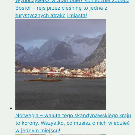
Wypoczywasz w Stambule? Koniecznie zobacz
Bosfor – rejs przez cieśninę to jedna z
turystycznych atrakcji miasta!
Norwegia – waluta tego skandynawskiego kraju
to korony. Wszystko, co musisz o nich wiedzieć
w jednym miejscu!