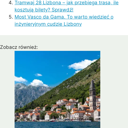
Tramwaj 28 Lizbona – jak przebiega trasa, ile
kosztują bilety? Sprawdź!
Most Vasco da Gama. To warto wiedzieć o
inżynieryjnym cudzie Lizbony
Zobacz również: