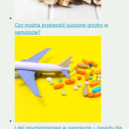
Czy można przewozić suszone grzyby w
samolocie?
Leki psychotropowe w samolocie – zasady dla