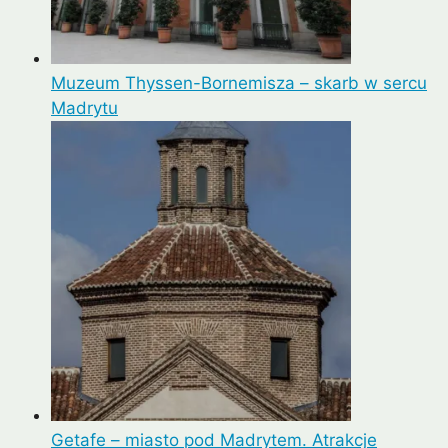
Muzeum Thyssen-Bornemisza – skarb w sercu
Madrytu
Getafe – miasto pod Madrytem. Atrakcje