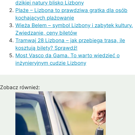
dzikiej natury blisko Lizbony
Plaże – Lizbona to prawdziwa gratka dla osób
kochających plażowanie
Wieża Belem – symbol Lizbony i zabytek kultury.
Zwiedzanie, ceny biletów
Tramwaj 28 Lizbona – jak przebiega trasa, ile
kosztują bilety? Sprawdź!
Most Vasco da Gama. To warto wiedzieć o
inżynieryjnym cudzie Lizbony
Zobacz również: