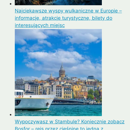
Najciekawsze wyspy wulkaniczne w Europie –
informacje, atrakcje turystyczne, bilety do
interesujących miejsc
Wypoczywasz w Stambule? Koniecznie zobacz
Bosfor – rejs przez cieśninę to jedna z