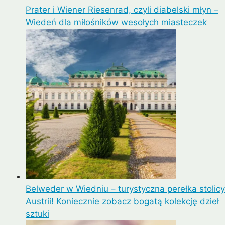
Prater i Wiener Riesenrad, czyli diabelski młyn –
Wiedeń dla miłośników wesołych miasteczek
Belweder w Wiedniu – turystyczna perełka stolicy
Austrii! Koniecznie zobacz bogatą kolekcję dzieł
sztuki