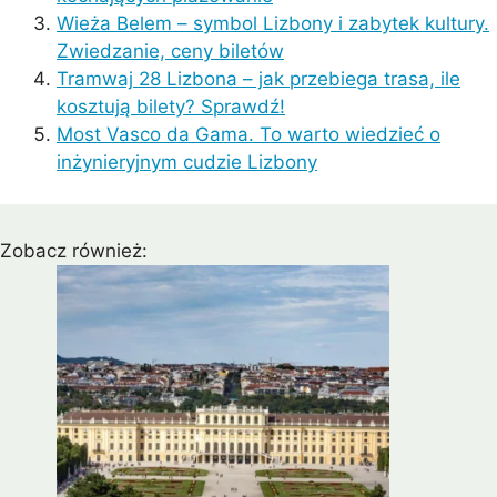
Wieża Belem – symbol Lizbony i zabytek kultury.
Zwiedzanie, ceny biletów
Tramwaj 28 Lizbona – jak przebiega trasa, ile
kosztują bilety? Sprawdź!
Most Vasco da Gama. To warto wiedzieć o
inżynieryjnym cudzie Lizbony
Zobacz również: