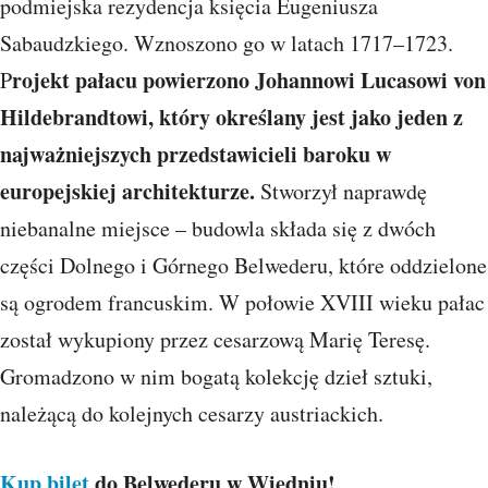
podmiejska rezydencja księcia Eugeniusza
Sabaudzkiego. Wznoszono go w latach 1717–1723.
rojekt pałacu powierzono Johannowi Lucasowi von
P
Hildebrandtowi, który określany jest jako jeden z
najważniejszych przedstawicieli baroku w
europejskiej architekturze.
Stworzył naprawdę
niebanalne miejsce – budowla składa się z dwóch
części Dolnego i Górnego Belwederu, które oddzielone
są ogrodem francuskim. W połowie XVIII wieku pałac
został wykupiony przez cesarzową Marię Teresę.
Gromadzono w nim bogatą kolekcję dzieł sztuki,
należącą do kolejnych cesarzy austriackich.
Kup bilet
do Belwederu w Wiedniu!