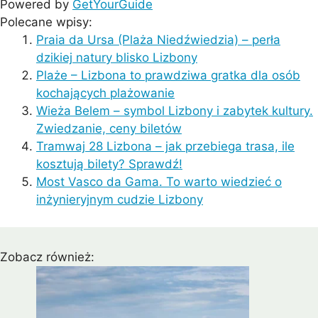
Powered by
GetYourGuide
Polecane wpisy:
Praia da Ursa (Plaża Niedźwiedzia) – perła
dzikiej natury blisko Lizbony
Plaże – Lizbona to prawdziwa gratka dla osób
kochających plażowanie
Wieża Belem – symbol Lizbony i zabytek kultury.
Zwiedzanie, ceny biletów
Tramwaj 28 Lizbona – jak przebiega trasa, ile
kosztują bilety? Sprawdź!
Most Vasco da Gama. To warto wiedzieć o
inżynieryjnym cudzie Lizbony
Zobacz również: