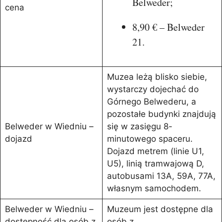
Belweder;
cena
8,90 € – Belweder
21.
Muzea leżą blisko siebie,
wystarczy dojechać do
Górnego Belwederu, a
pozostałe budynki znajdują
Belweder w Wiedniu –
się w zasięgu 8-
dojazd
minutowego spaceru.
Dojazd metrem (linie U1,
U5), linią tramwajową D,
autobusami 13A, 59A, 77A,
własnym samochodem.
Belweder w Wiedniu –
Muzeum jest dostępne dla
dostępność dla osób z
osób z