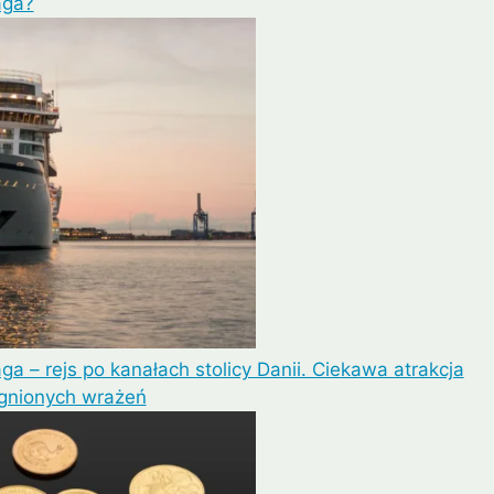
aga?
Lipe
Ayutthaya
a – rejs po kanałach stolicy Danii. Ciekawa atrakcja
agnionych wrażeń