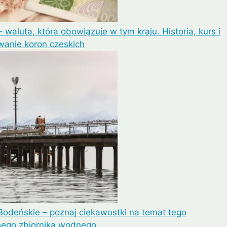
 waluta, która obowiązuje w tym kraju. Historia, kurs i
wanie koron czeskich
Bodeńskie – poznaj ciekawostki na temat tego
nego zbiornika wodnego