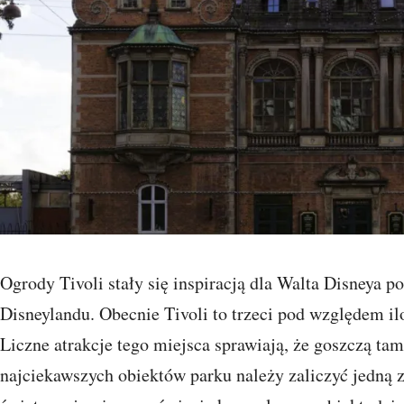
Ogrody Tivoli stały się inspiracją dla Walta Disneya p
Disneylandu. Obecnie Tivoli to trzeci pod względem il
Liczne atrakcje tego miejsca sprawiają, że goszczą t
najciekawszych obiektów parku należy zaliczyć jedną z