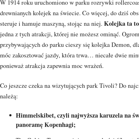
W 1914 roku uruchomiono w parku rozrywki rollercoaste
drewnianych kolejek na świecie. Co więcej, do dziś obs
Kolejka ta t
steruje i hamuje maszyną, stojąc na niej.
jedna z tych atrakcji, której nie możesz ominąć. Ogro
przybywających do parku cieszy się kolejka Demon, dla
móc zakosztować jazdy, która trwa… niecałe dwie minu
ponieważ atrakcja zapewnia moc wrażeń.
Co jeszcze czeka na wizytujących park Tivoli? Do na
należą:
Himmelskibet, czyli najwyższa karuzela na ś
panoramę Kopenhagi;