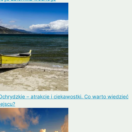
Ochrydzkie – atrakcje i ciekawostki. Co warto wiedzieć
iejscu?