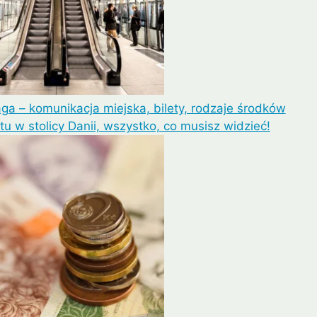
a – komunikacja miejska, bilety, rodzaje środków
tu w stolicy Danii, wszystko, co musisz widzieć!