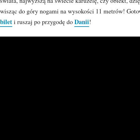
świata, najwyższą na świecie karuzelę, czy obiekt, dz
wisząc do góry nogami na wysokości 11 metrów! Got
bilet
Danii
i ruszaj po przygodę do
!