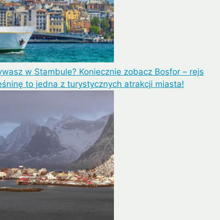
wasz w Stambule? Koniecznie zobacz Bosfor – rejs
eśninę to jedna z turystycznych atrakcji miasta!