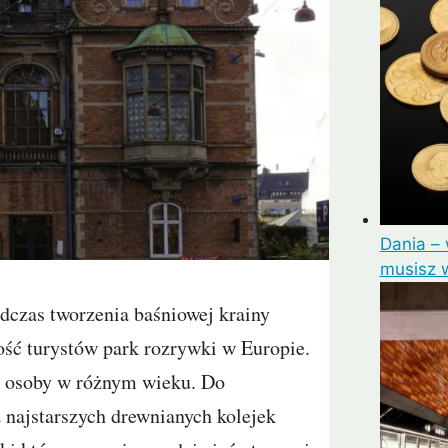
Dania – 
musisz w
odczas tworzenia baśniowej krainy
ość turystów park rozrywki w Europie.
am osoby w różnym wieku. Do
 najstarszych drewnianych kolejek