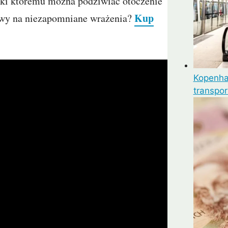
ięki któremu można podziwiać otoczenie
Kup
owy na niezapomniane wrażenia?
Kopenhag
transpor