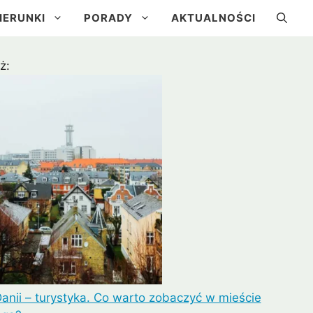
IERUNKI
PORADY
AKTUALNOŚCI
ż:
a
Kuba
Brazylia
Urugwaj
Danii – turystyka. Co warto zobaczyć w mieście