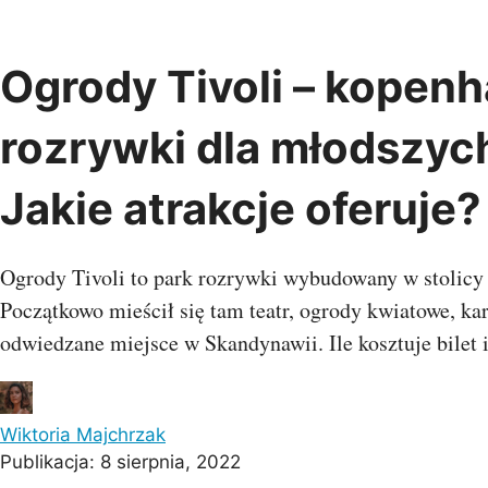
Przejdź
do
treści
Ogrody Tivoli – kopen
Albania
Austria
Belgia
Chiny
rozrywki dla młodszych
Bośnia i
Indie
Bułgaria
Chorwacja
Hercegowina
Kambod
Jakie atrakcje oferuje?
Czarnogóra
Czechy
Dania
Oman
Estonia
Finlandia
Francja
Singapu
Grecja
Gruzja
Hiszpania
Wietna
Ogrody Tivoli to park rozrywki wybudowany w stolicy 
Holandia
Irlandia
Islandia
Kosowo
Litwa
Łotwa
Początkowo mieścił się tam teatr, ogrody kwiatowe, kar
Malta
Macedonia
Monako
odwiedzane miejsce w Skandynawii. Ile kosztuje bilet 
Egipt
Niemcy
Norwegia
Polska
Mauriti
Portugalia
Rosja
Rumunia
Wyspy Z
Serbia
Słowenia
Szwajcaria
Szwecja
Turcja
UK
Wiktoria Majchrzak
Ukraina
Watykan
Węgry
Publikacja:
8 sierpnia, 2022
Oceani
Włochy