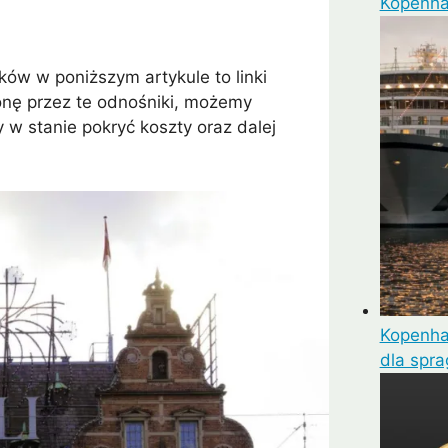
Kopenh
mui
Arrecife
Larnaka
Agadir
Como
Koh 
ków w poniższym artykule to linki
tronę przez te odnośniki, możemy
 w stanie pokryć koszty oraz dalej
Kopenhag
dla spr