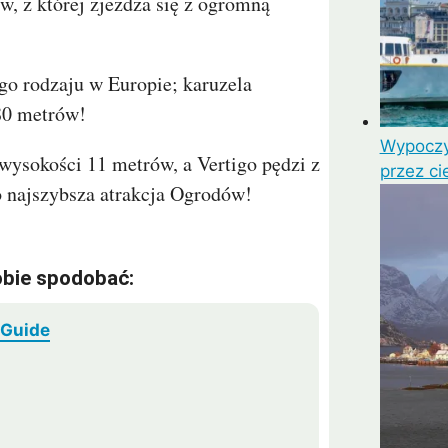
, z której zjeżdża się z ogromną
ego rodzaju w Europie; karuzela
80 metrów!
Wypoczy
wysokości 11 metrów, a Vertigo pędzi z
przez ci
to najszybsza atrakcja Ogrodów!
obie spodobać:
rGuide