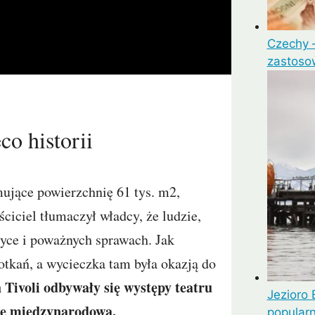
Czechy –
zastoso
co historii
ujące powierzchnię 61 tys. m2,
ciciel tłumaczył władcy, że ludzie,
tyce i poważnych sprawach. Jak
potkań, a wycieczka tam była okazją do
Tivoli odbywały się występy teatru
Jezioro 
alę międzynarodową.
popular