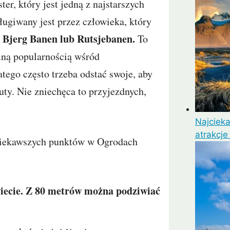
r, który jest jedną z najstarszych
ługiwany jest przez człowieka, który
o Bjerg Banen lub Rutsjebanen.
To
mną popularnością wśród
tego często trzeba odstać swoje, aby
ty. Nie zniechęca to przyjezdnych,
Najciek
atrakcje
jciekawszych punktów w Ogrodach
wiecie. Z 80 metrów można podziwiać