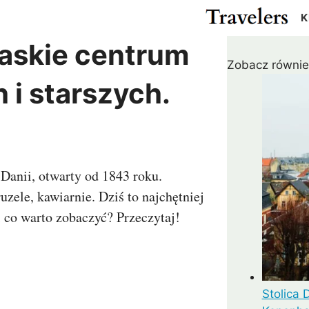
K
haskie centrum
Zobacz równie
Cypr
Egipt
Gwatemala
Kanad
 i starszych.
Izrael
Japonia
Meksyk
USA
ża
Katar
Malezja
Pakistan
Rosja
r
Tajlandia
Turcja
m
ZEA
Danii, otwarty od 1843 roku.
uzele, kawiarnie. Dziś to najchętniej
i co warto zobaczyć? Przeczytaj!
Madagaskar
Maroko
Argentyna
Chile
us
RPA
Zanzibar
Kolumbia
Peru
ielonego Przylądka
Wenezuela
Stolica 
a
Kostaryka