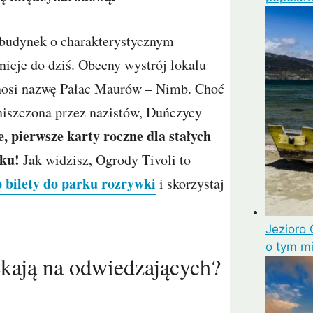
 budynek o charakterystycznym
tnieje do dziś. Obecny wystrój lokalu
 nosi nazwę Pałac Maurów – Nimb. Choć
niszczona przez nazistów, Duńczycy
, pierwsze karty roczne dla stałych
ku!
Jak widzisz, Ogrody Tivoli to
 bilety do parku rozrywki
i skorzystaj
Jezioro 
o tym m
ekają na odwiedzających?