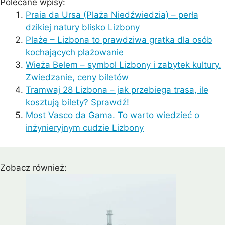
Polecane wpisy:
Praia da Ursa (Plaża Niedźwiedzia) – perła
dzikiej natury blisko Lizbony
Plaże – Lizbona to prawdziwa gratka dla osób
kochających plażowanie
Wieża Belem – symbol Lizbony i zabytek kultury.
Zwiedzanie, ceny biletów
Tramwaj 28 Lizbona – jak przebiega trasa, ile
kosztują bilety? Sprawdź!
Most Vasco da Gama. To warto wiedzieć o
inżynieryjnym cudzie Lizbony
Zobacz również: