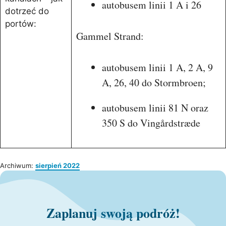
autobusem linii 1 A i 26
dotrzeć do
portów:
Gammel Strand:
autobusem linii 1 A, 2 A, 9
A, 26, 40 do Stormbroen;
autobusem linii 81 N oraz
350 S do Vingårdstræde
Archiwum:
sierpień 2022
Zaplanuj swoją podróż!