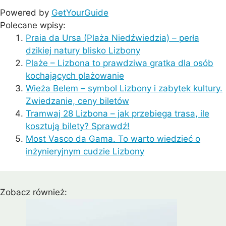
Powered by
GetYourGuide
Polecane wpisy:
Praia da Ursa (Plaża Niedźwiedzia) – perła
dzikiej natury blisko Lizbony
Plaże – Lizbona to prawdziwa gratka dla osób
kochających plażowanie
Wieża Belem – symbol Lizbony i zabytek kultury.
Zwiedzanie, ceny biletów
Tramwaj 28 Lizbona – jak przebiega trasa, ile
kosztują bilety? Sprawdź!
Most Vasco da Gama. To warto wiedzieć o
inżynieryjnym cudzie Lizbony
Zobacz również: