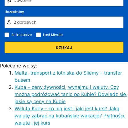
Uczestnicy
All Inclusive
Last Minute
SZUKAJ
Polecane wpisy:
Malta, transport z lotniska do Sliemy – transfer
busem
Kuba – ceny żywności, wynajmu i waluty. Czy
można podróżować tanio po Kubie? Dowiedz się,
jakie są ceny na Kubie
Waluta Kuby – co nią jest i jaki jest kurs? Jaką
walutę zabrać na kubańskie wakacje? Płatności,
waluta i jej kurs