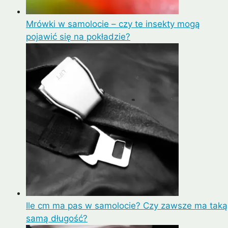
Mrówki w samolocie – czy te insekty mogą
pojawić się na pokładzie?
Ile cm ma pas w samolocie? Czy zawsze ma taką
samą długość?