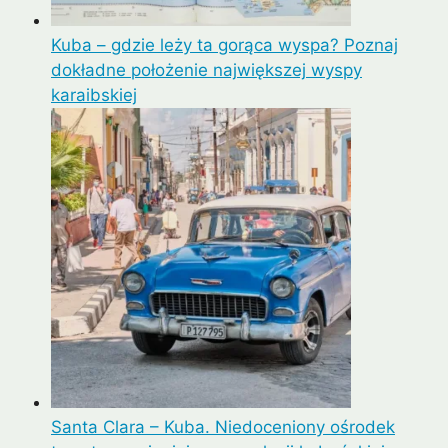
Kuba – gdzie leży ta gorąca wyspa? Poznaj
dokładne położenie największej wyspy
karaibskiej
Santa Clara – Kuba. Niedoceniony ośrodek