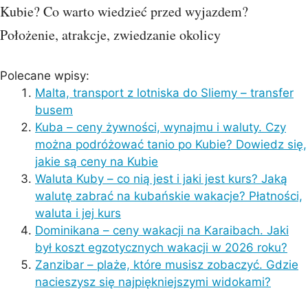
Kubie? Co warto wiedzieć przed wyjazdem?
Położenie, atrakcje, zwiedzanie okolicy
Polecane wpisy:
Malta, transport z lotniska do Sliemy – transfer
busem
Kuba – ceny żywności, wynajmu i waluty. Czy
można podróżować tanio po Kubie? Dowiedz się,
jakie są ceny na Kubie
Waluta Kuby – co nią jest i jaki jest kurs? Jaką
walutę zabrać na kubańskie wakacje? Płatności,
waluta i jej kurs
Dominikana – ceny wakacji na Karaibach. Jaki
był koszt egzotycznych wakacji w 2026 roku?
Zanzibar – plaże, które musisz zobaczyć. Gdzie
nacieszysz się najpiękniejszymi widokami?