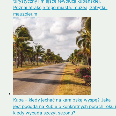
turystyczny i miejsce rewolucji kubańskiej.
Poznaj atrakcje tego miasta: muzea, zabytki i
mauzoleum
Kuba – kiedy jechać na karaibską wyspę? Jaka
jest pogoda na Kubie o konkretnych porach roku i
kiedy wypada szczyt sezonu?