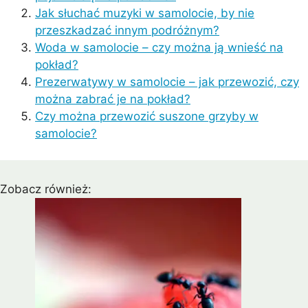
Jak słuchać muzyki w samolocie, by nie
przeszkadzać innym podróżnym?
Woda w samolocie – czy można ją wnieść na
pokład?
Prezerwatywy w samolocie – jak przewozić, czy
można zabrać je na pokład?
Czy można przewozić suszone grzyby w
samolocie?
Zobacz również: