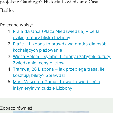
projekcie Gaudiego? Historia i zwiedzanie Casa
Batlló.
Polecane wpisy:
Praia da Ursa (Plaża Niedźwiedzia) – perła
dzikiej natury blisko Lizbony
Plaże – Lizbona to prawdziwa gratka dla osób
kochających plażowanie
Wieża Belem – symbol Lizbony i zabytek kultury.
Zwiedzanie, ceny biletów
Tramwaj 28 Lizbona – jak przebiega trasa, ile
kosztują bilety? Sprawdź!
Most Vasco da Gama. To warto wiedzieć o
inżynieryjnym cudzie Lizbony
Zobacz również: