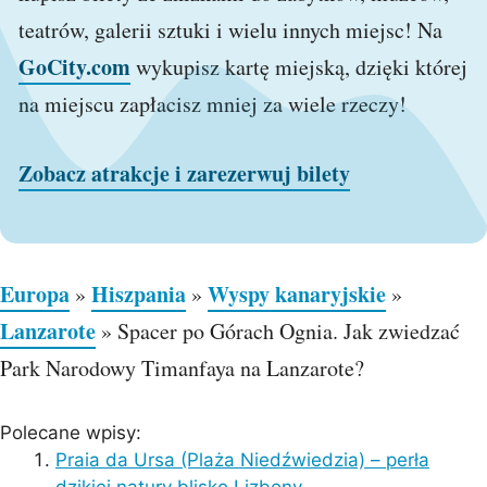
teatrów, galerii sztuki i wielu innych miejsc! Na
GoCity.com
wykupisz kartę miejską, dzięki której
na miejscu zapłacisz mniej za wiele rzeczy!
Zobacz atrakcje i zarezerwuj bilety
Europa
Hiszpania
Wyspy kanaryjskie
»
»
»
Lanzarote
»
Spacer po Górach Ognia. Jak zwiedzać
Park Narodowy Timanfaya na Lanzarote?
Polecane wpisy:
Praia da Ursa (Plaża Niedźwiedzia) – perła
dzikiej natury blisko Lizbony