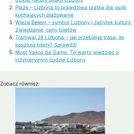
Plaże – Lizbona to prawdziwa gratka dla osób
kochających plażowanie
Wieża Belem – symbol Lizbony i zabytek kultury.
Zwiedzanie, ceny biletów
Tramwaj 28 Lizbona – jak przebiega trasa, ile
kosztują bilety? Sprawdź!
Most Vasco da Gama. To warto wiedzieć o
inżynieryjnym cudzie Lizbony
Zobacz również: