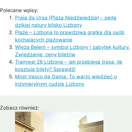
Polecane wpisy:
Praia da Ursa (Plaża Niedźwiedzia) – perła
dzikiej natury blisko Lizbony
Plaże – Lizbona to prawdziwa gratka dla osób
kochających plażowanie
Wieża Belem – symbol Lizbony i zabytek kultury.
Zwiedzanie, ceny biletów
Tramwaj 28 Lizbona – jak przebiega trasa, ile
kosztują bilety? Sprawdź!
Most Vasco da Gama. To warto wiedzieć o
inżynieryjnym cudzie Lizbony
Zobacz również: