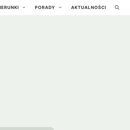
IERUNKI
PORADY
AKTUALNOŚCI
a
Kuba
Brazylia
Urugwaj