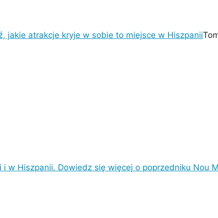
 jakie atrakcje kryje w sobie to miejsce w Hiszpanii
Tom
i i w Hiszpanii. Dowiedz się więcej o poprzedniku Nou M