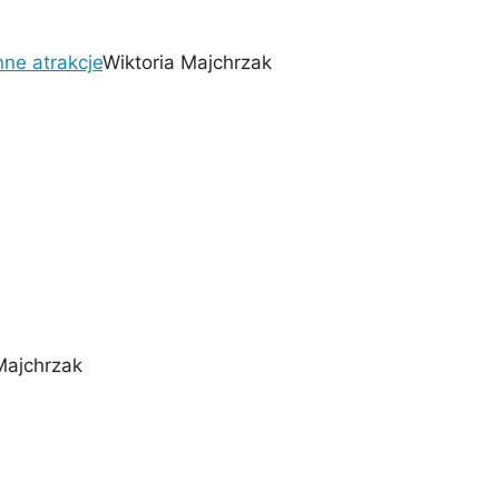
nne atrakcje
Wiktoria Majchrzak
Majchrzak