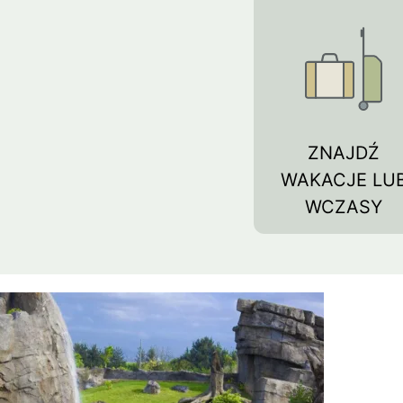
Barcelona
Protaras
Costa Calma
Koh Sa
ZNAJDŹ
WAKACJE LU
WCZASY