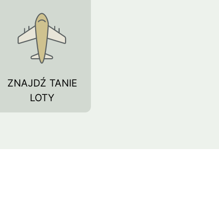
Lipe
Ayutthaya
ZNAJDŹ TANIE
LOTY