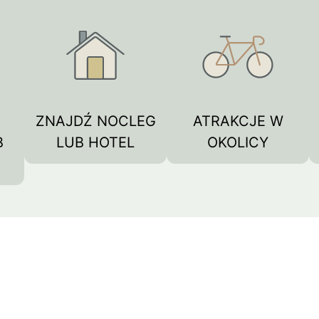
mui
Arrecife
Larnaka
Agadir
Como
Koh 
ZNAJDŹ NOCLEG
ATRAKCJE W
B
LUB HOTEL
OKOLICY