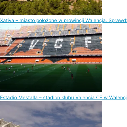
Xativa – miasto położone w prowincji Walencja. Sprawdź,
Estadio Mestalla – stadion klubu Valencia CF w Walencj