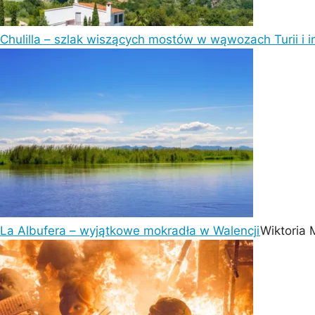
Chulilla – szlak wiszących mostów w wąwozach Turii i i
La Albufera – wyjątkowe mokradła w Walencji
Wiktoria 