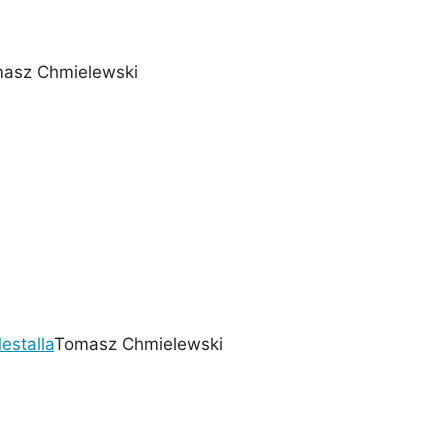
asz Chmielewski
estalla
Tomasz Chmielewski