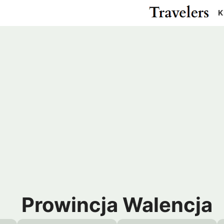
K
Cypr
Egipt
Gwatemala
Kanad
Izrael
Japonia
Meksyk
USA
ża
Katar
Malezja
Pakistan
Rosja
r
Tajlandia
Turcja
m
ZEA
Madagaskar
Maroko
Argentyna
Chile
us
RPA
Zanzibar
Kolumbia
Peru
ielonego Przylądka
Wenezuela
Prowincja Walencja
a
Kostaryka