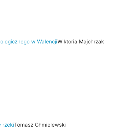
ologicznego w Walencji
Wiktoria Majchrzak
 rzeki
Tomasz Chmielewski