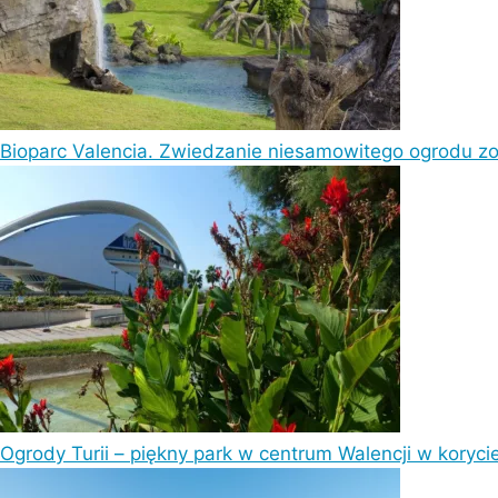
Bioparc Valencia. Zwiedzanie niesamowitego ogrodu zo
Ogrody Turii – piękny park w centrum Walencji w korycie