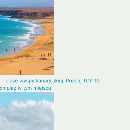
 – plaże wyspy kanaryjskiej. Poznaj TOP 10
ych plaż w tym miejscu