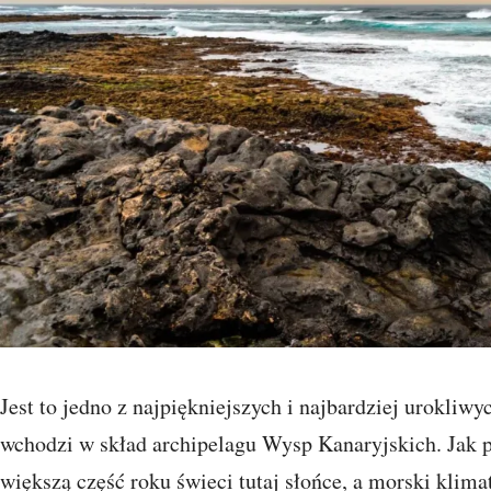
Jest to jedno z najpiękniejszych i najbardziej urokliwy
wchodzi w skład archipelagu Wysp Kanaryjskich. Jak pr
większą część roku świeci tutaj słońce, a morski klim