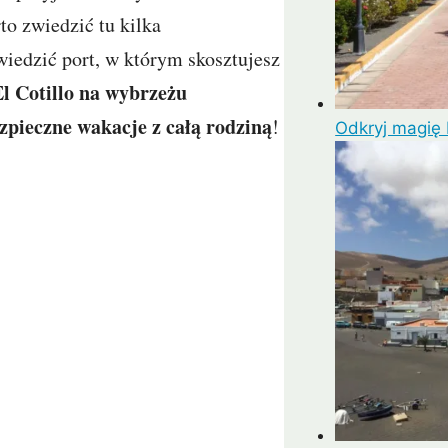
to zwiedzić tu kilka
wiedzić port, w którym skosztujesz
l Cotillo na wybrzeżu
zpieczne wakacje z całą rodziną
!
Odkryj magię P