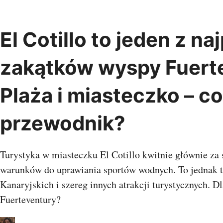
Przejdź
do
treści
El Cotillo to jeden z n
Albania
Austria
Belgia
Chiny
zakątków wyspy Fuert
Bośnia i
Indie
Bułgaria
Chorwacja
Hercegowina
Kambod
Plaża i miasteczko – c
Czarnogóra
Czechy
Dania
Oman
Estonia
Finlandia
Francja
Singapu
Grecja
Gruzja
Hiszpania
przewodnik?
Wietna
Holandia
Irlandia
Islandia
Kosowo
Litwa
Łotwa
Malta
Macedonia
Monako
Turystyka w miasteczku El Cotillo kwitnie głównie za
Egipt
Niemcy
Norwegia
Polska
Mauriti
warunków do uprawiania sportów wodnych. To jednak 
Portugalia
Rosja
Rumunia
Wyspy Z
Kanaryjskich i szereg innych atrakcji turystycznych. D
Serbia
Słowenia
Szwajcaria
Szwecja
Turcja
UK
Fuerteventury?
Ukraina
Watykan
Węgry
Oceani
Włochy