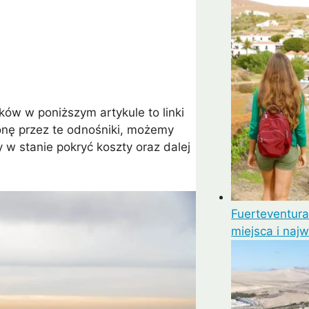
mui
Arrecife
Larnaka
Agadir
Como
Koh 
ków w poniższym artykule to linki
tronę przez te odnośniki, możemy
 w stanie pokryć koszty oraz dalej
Fuerteventura
miejsca i naj