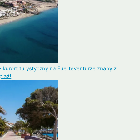
 kurort turystyczny na Fuerteventurze znany z
plaż!