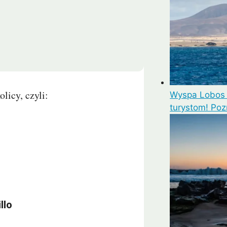
licy, czyli:
Wyspa Lobos 
turystom! Poz
llo