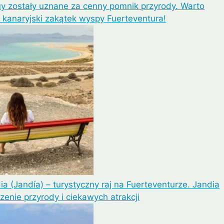
uy zostały uznane za cenny pomnik przyrody. Warto
 kanaryjski zakątek wyspy Fuerteventura!
ia (Jandía) – turystyczny raj na Fuerteventurze. Jandia
zenie przyrody i ciekawych atrakcji