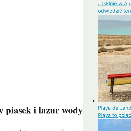
Jaskinie w Aj
odwiedzić ten
y piasek i lazur wody
Playa de Jand
Playa to połąc