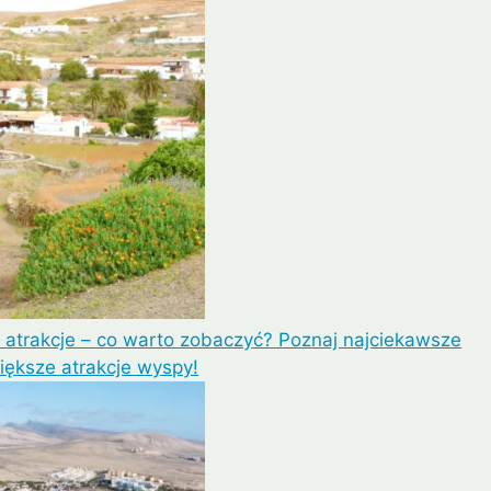
Lipe
Ayutthaya
 atrakcje – co warto zobaczyć? Poznaj najciekawsze
większe atrakcje wyspy!