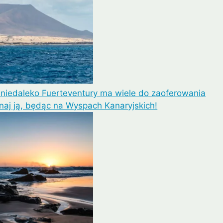
niedaleko Fuerteventury ma wiele do zaoferowania
naj ją, będąc na Wyspach Kanaryjskich!