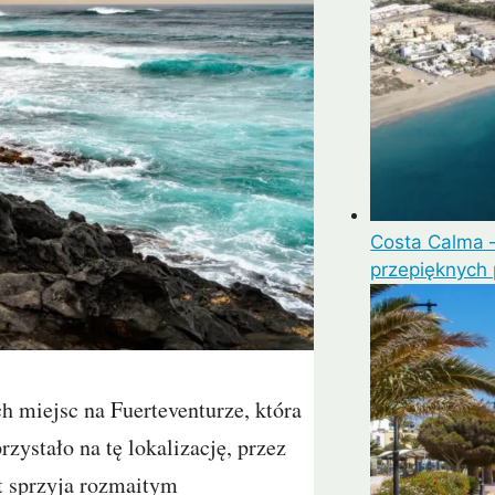
Costa Calma –
przepięknych 
ch miejsc na Fuerteventurze, która
zystało na tę lokalizację, przez
at sprzyja rozmaitym