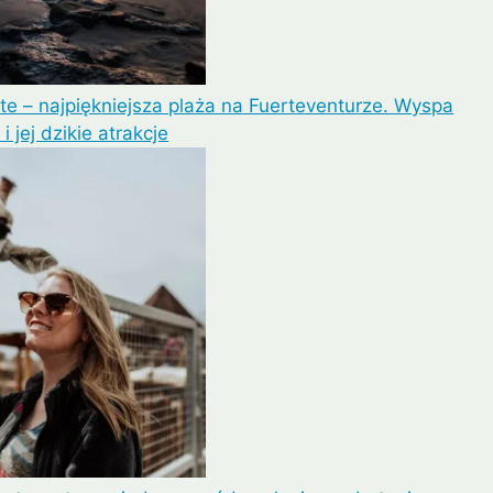
te – najpiękniejsza plaża na Fuerteventurze. Wyspa
i jej dzikie atrakcje