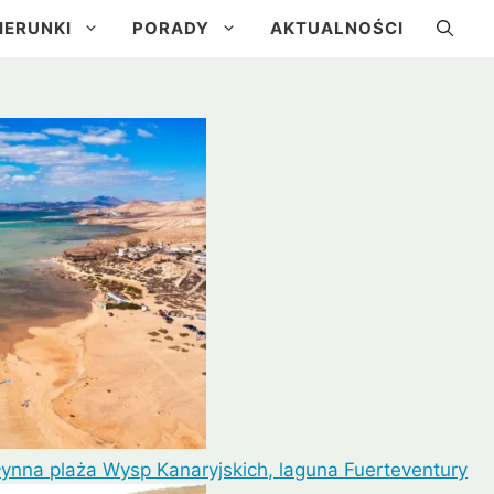
IERUNKI
PORADY
AKTUALNOŚCI
a
Kuba
Brazylia
Urugwaj
łynna plaża Wysp Kanaryjskich, laguna Fuerteventury