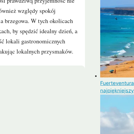
nosi prawdziwą przyjemność nie
 również względy spokój
nia brzegowa. W tych okolicach
ch, by spędzić idealny dzień, a
ść lokali gastronomicznych
smakując lokalnych przysmaków.
Fuerteventura
najpiękniejsz