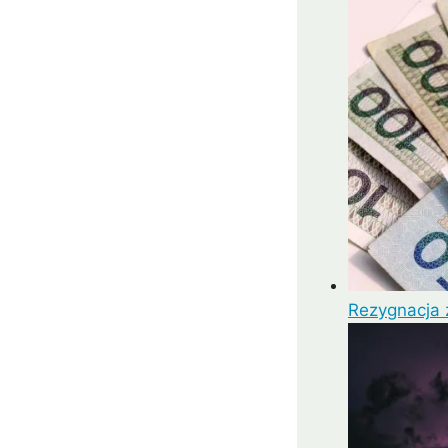
mui
Arrecife
Larnaka
Agadir
Como
Koh 
Rezygnacja z