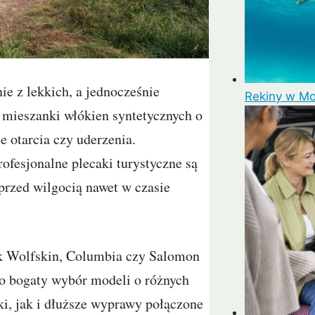
e z lekkich, a jednocześnie
Rekiny w Mo
 mieszanki włókien syntetycznych o
e otarcia czy uderzenia.
rofesjonalne plecaki turystyczne są
przed wilgocią nawet w czasie
ack Wolfskin, Columbia czy Salomon
To bogaty wybór modeli o różnych
i, jak i dłuższe wyprawy połączone