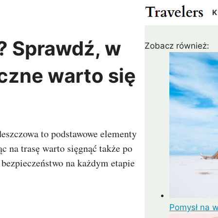
K
k? Sprawdź, w
Zobacz również:
Cypr
Egipt
Gwatemala
Kanad
Izrael
Japonia
Meksyk
USA
yczne warto się
ża
Katar
Malezja
Pakistan
Rosja
r
Tajlandia
Turcja
m
ZEA
wdeszczowa to podstawowe elementy
 na trasę warto sięgnąć także po
Madagaskar
Maroko
Argentyna
Chile
i bezpieczeństwo na każdym etapie
us
RPA
Zanzibar
Kolumbia
Peru
ielonego Przylądka
Wenezuela
Pomysł na wa
a
Kostaryka