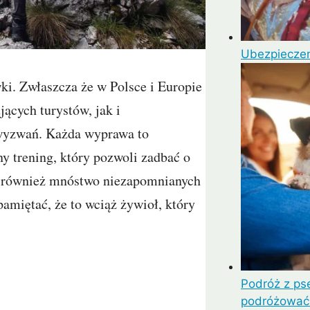
Ubezpieczen
ki. Zwłaszcza że w Polsce i Europie
ących turystów, jak i
wyzwań. Każda wyprawa to
y trening, który pozwoli zadbać o
ie również mnóstwo niezapomnianych
amiętać, że to wciąż żywioł, który
Podróż z ps
podróżować 