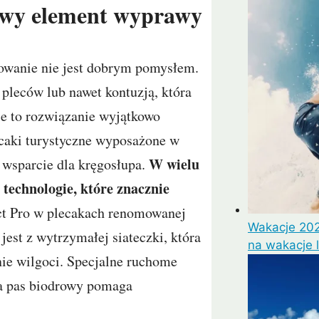
owy element wyprawy
owanie nie jest dobrym pomysłem.
leców lub nawet kontuzją, która
ie to rozwiązanie wyjątkowo
ecaki turystyczne wyposażone w
W wielu
 wsparcie dla kręgosłupa.
technologie, które znacznie
ct Pro w plecakach renomowanej
Wakacje 202
est z wytrzymałej siateczki, która
na wakacje 
ie wilgoci. Specjalne ruchome
, a pas biodrowy pomaga