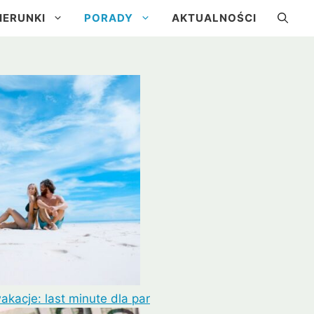
IERUNKI
PORADY
AKTUALNOŚCI
a
Kuba
Brazylia
Urugwaj
kacje: last minute dla par