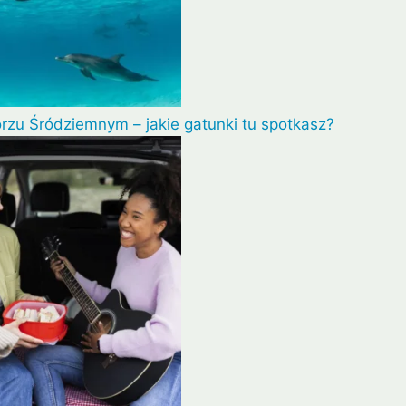
rzu Śródziemnym – jakie gatunki tu spotkasz?