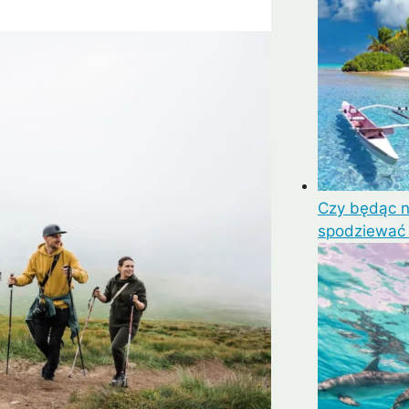
Czy będąc 
spodziewać s