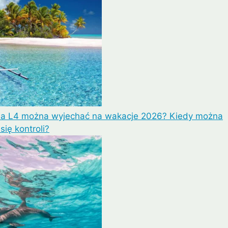
na L4 można wyjechać na wakacje 2026? Kiedy można
ię kontroli?