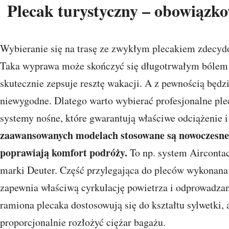
Plecak turystyczny – obowiązk
Wybieranie się na trasę ze zwykłym plecakiem zdecyd
Taka wyprawa może skończyć się długotrwałym bólem p
skutecznie zepsuje resztę wakacji. A z pewnością będz
niewygodne. Dlatego warto wybierać profesjonalne pl
systemy nośne, które gwarantują właściwe odciążenie i
zaawansowanych modelach stosowane są nowoczesne 
poprawiają komfort podróży.
To np. system Airconta
marki Deuter. Część przylegająca do pleców wykonana j
zapewnia właściwą cyrkulację powietrza i odprowadzan
ramiona plecaka dostosowują się do kształtu sylwetki
proporcjonalnie rozłożyć ciężar bagażu.