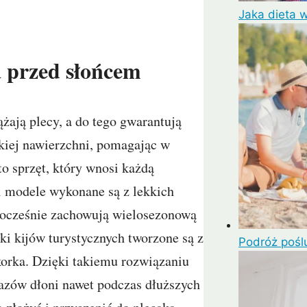
Jaka dieta 
a przed słońcem
żają plecy, a do tego gwarantują
kiej nawierzchni, pomagając w
to sprzęt, który wnosi każdą
 modele wykonane są z lekkich
dnocześnie zachowują wielosezonową
ki kijów turystycznych tworzone są z
Podróż pośl
 korka. Dzięki takiemu rozwiązaniu
azów dłoni nawet podczas dłuższych