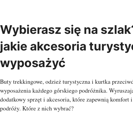
Przejdź
do
treści
Wybierasz się na szla
Albania
Austria
Belgia
Chiny
Bośnia i
Indie
jakie akcesoria turyst
Bułgaria
Chorwacja
Hercegowina
Kambod
Czarnogóra
Czechy
Dania
Oman
wyposażyć
Estonia
Finlandia
Francja
Singapu
Grecja
Gruzja
Hiszpania
Wietna
Holandia
Irlandia
Islandia
Buty trekkingowe, odzież turystyczna i kurtka przeci
Kosowo
Litwa
Łotwa
Malta
Macedonia
Monako
wyposażenia każdego górskiego podróżnika. Wyruszając
Egipt
Niemcy
Norwegia
Polska
dodatkowy sprzęt i akcesoria, które zapewnią komfort 
Mauriti
Portugalia
Rosja
Rumunia
Wyspy Z
podróży. Które z nich wybrać?
Serbia
Słowenia
Szwajcaria
Szwecja
Turcja
UK
Ukraina
Watykan
Węgry
Oceani
Włochy