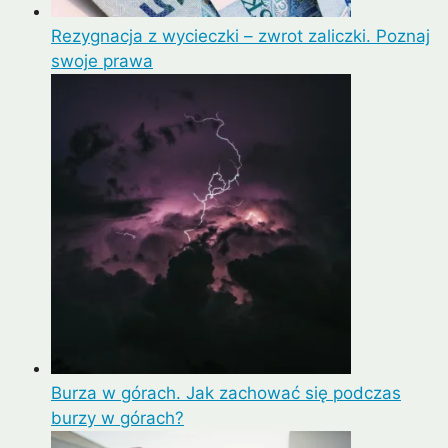
Rezygnacja z wycieczki – zwrot zaliczki. Poznaj
swoje prawa
Burza w górach. Jak zachować się podczas
burzy w górach?