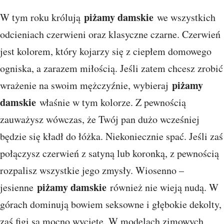
piżamy damskie
W tym roku królują
we wszystkich
odcieniach czerwieni oraz klasyczne czarne. Czerwień
jest kolorem, który kojarzy się z ciepłem domowego
ogniska, a zarazem miłością. Jeśli zatem chcesz zrobić
piżamy
wrażenie na swoim mężczyźnie, wybieraj
damskie
właśnie w tym kolorze. Z pewnością
zauważysz wówczas, że Twój pan dużo wcześniej
będzie się kładł do łóżka. Niekoniecznie spać. Jeśli zaś
połączysz czerwień z satyną lub koronką, z pewnością
rozpalisz wszystkie jego zmysły. Wiosenno –
piżamy damskie
jesienne
również nie wieją nudą. W
górach dominują bowiem seksowne i głębokie dekolty,
zaś figi są mocno wycięte. W modelach zimowych