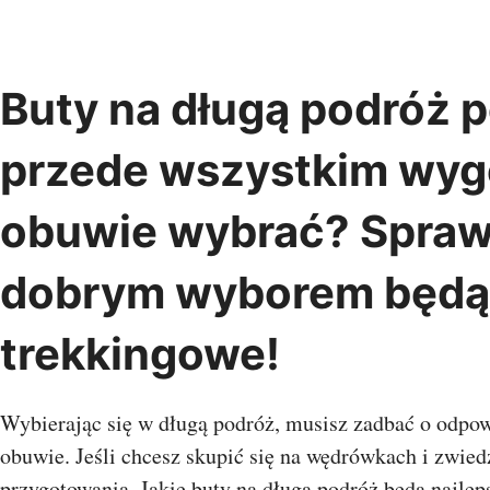
Przejdź
do
treści
Buty na długą podróż 
Albania
Austria
Belgia
Chiny
Bośnia i
Indie
przede wszystkim wyg
Bułgaria
Chorwacja
Hercegowina
Kambod
Czarnogóra
Czechy
Dania
Oman
obuwie wybrać? Spraw
Estonia
Finlandia
Francja
Singapu
Grecja
Gruzja
Hiszpania
Wietna
Holandia
Irlandia
Islandia
dobrym wyborem będą
Kosowo
Litwa
Łotwa
Malta
Macedonia
Monako
trekkingowe!
Egipt
Niemcy
Norwegia
Polska
Mauriti
Portugalia
Rosja
Rumunia
Wyspy Z
Serbia
Słowenia
Szwajcaria
Wybierając się w długą podróż, musisz zadbać o odpo
Szwecja
Turcja
UK
obuwie. Jeśli chcesz skupić się na wędrówkach i zwied
Ukraina
Watykan
Węgry
Oceani
przygotowania. Jakie buty na długą podróż będą najle
Włochy