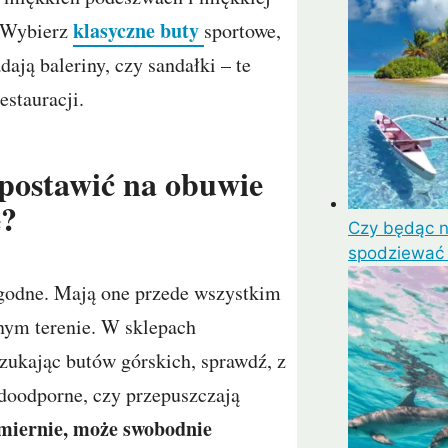
klasyczne buty
. Wybierz
sportowe,
ają baleriny, czy sandałki – te
estauracji.
 postawić na obuwie
e?
Czy będąc 
spodziewać s
ygodne. Mają one przede wszystkim
dnym terenie. W sklepach
Szukając butów górskich, sprawdź, z
doodporne, czy przepuszczają
dmiernie, może swobodnie