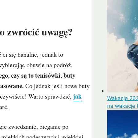
co zwrócić uwagę?
ci się banalne, jednak to
wybierając obuwie na podróż.
ego, czy są to tenisówki, buty
pasowane.
Co jednak jeśli nowe buty
jak
czywiście! Warto sprawdzić,
Wakacje 202
arć.
na wakacje 
gie zwiedzanie, bieganie po
o miękkich podeszwach i miękkiej