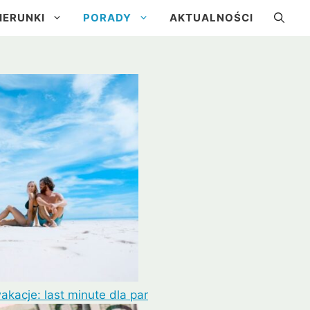
IERUNKI
PORADY
AKTUALNOŚCI
a
Kuba
Brazylia
Urugwaj
kacje: last minute dla par