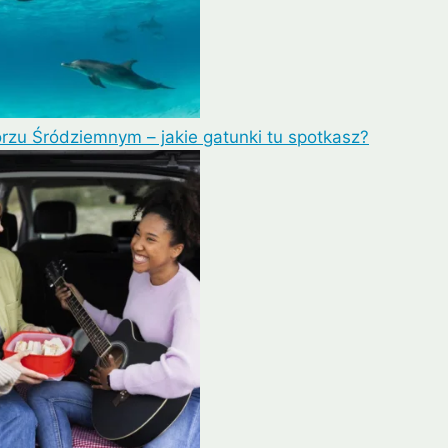
rzu Śródziemnym – jakie gatunki tu spotkasz?