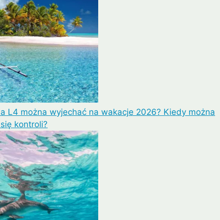
na L4 można wyjechać na wakacje 2026? Kiedy można
ię kontroli?