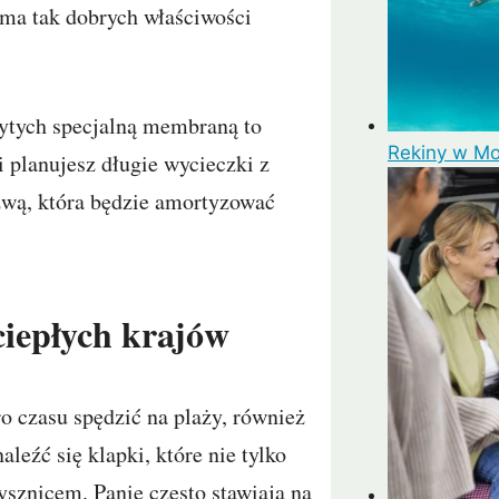
 ma tak dobrych właściwości
ytych specjalną membraną to
Rekiny w Mo
 planujesz długie wycieczki z
zwą, która będzie amortyzować
ciepłych krajów
ro czasu spędzić na plaży, również
leźć się klapki, które nie tylko
rysznicem. Panie często stawiają na