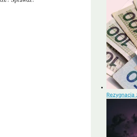
mui
Arrecife
Larnaka
Agadir
Como
Koh 
Rezygnacja z