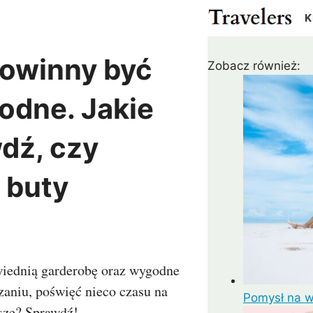
K
powinny być
Zobacz również:
Cypr
Egipt
Gwatemala
Kanad
Izrael
Japonia
Meksyk
USA
odne. Jakie
ża
Katar
Malezja
Pakistan
Rosja
dź, czy
r
Tajlandia
Turcja
m
ZEA
 buty
Madagaskar
Maroko
Argentyna
Chile
us
RPA
Zanzibar
Kolumbia
Peru
ielonego Przylądka
Wenezuela
wiednią garderobę oraz wygodne
zaniu, poświęć nieco czasu na
Pomysł na wa
a
Kostaryka
psze? Sprawdź!