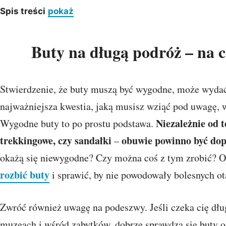
Spis treści
pokaż
Buty na długą podróż – na 
Stwierdzenie, że buty muszą być wygodne, może wydać 
najważniejsza kwestia, jaką musisz wziąć pod uwagę, 
Niezależnie od t
Wygodne buty to po prostu podstawa.
trekkingowe, czy sandałki
obuwie powinno być do
–
okażą się niewygodne? Czy można coś z tym zrobić? O
rozbić buty
i sprawić, by nie powodowały bolesnych ot
Zwróć również uwagę na podeszwy. Jeśli czeka cię dłu
muzeach i wśród zabytków, dobrze sprawdzą się buty 