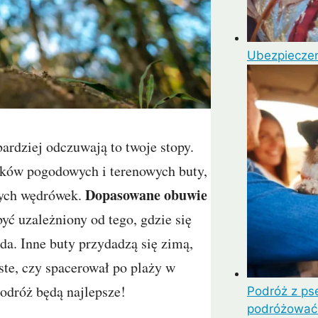
Ubezpieczen
ardziej odczuwają to twoje stopy.
nków pogodowych i terenowych buty,
Dopasowane obuwie
zych wędrówek.
ć uzależniony od tego, gdzie się
da. Inne buty przydadzą się zimą,
ste, czy spacerował po plaży w
podróż będą najlepsze!
Podróż z ps
podróżować 