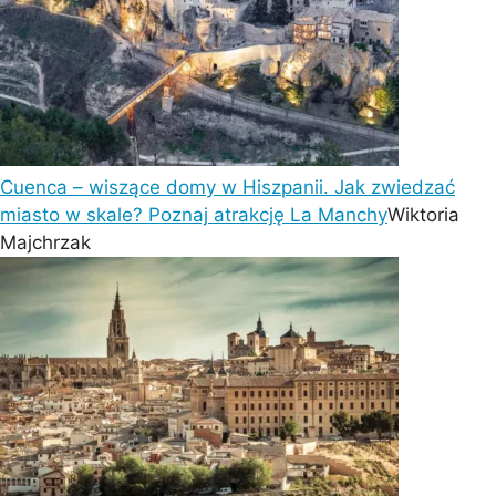
Cuenca – wiszące domy w Hiszpanii. Jak zwiedzać
miasto w skale? Poznaj atrakcję La Manchy
Wiktoria
Majchrzak