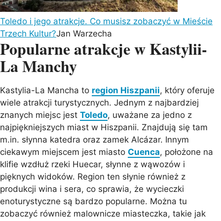
Toledo i jego atrakcje. Co musisz zobaczyć w Mieście
Trzech Kultur?
Jan Warzecha
Popularne atrakcje w Kastylii-
La Manchy
Kastylia-La Mancha to
region Hiszpanii
, który oferuje
wiele atrakcji turystycznych. Jednym z najbardziej
znanych miejsc jest
Toledo
, uważane za jedno z
najpiękniejszych miast w Hiszpanii. Znajdują się tam
m.in. słynna katedra oraz zamek Alcázar. Innym
ciekawym miejscem jest miasto
Cuenca
, położone na
klifie wzdłuż rzeki Huecar, słynne z wąwozów i
pięknych widoków. Region ten słynie również z
produkcji wina i sera, co sprawia, że wycieczki
enoturystyczne są bardzo popularne. Można tu
zobaczyć również malownicze miasteczka, takie jak