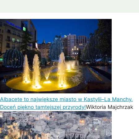
Albacete to największe miasto w Kastylii–La Manchy.
Doceń piękno tamtejszej przyrody!
Wiktoria Majchrzak