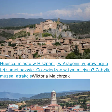
Huesca: miasto w Hiszpanii, w Aragonii, w prowincji o
tej samej nazwie. Co zwiedzać w tym miejscu? Zabytki,
muzea, atrakcje
Wiktoria Majchrzak