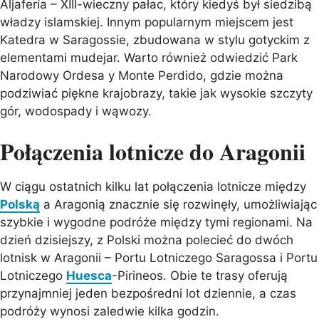
Aljafería – XIII-wieczny pałac, który kiedyś był siedzibą
władzy islamskiej. Innym popularnym miejscem jest
Katedra w Saragossie, zbudowana w stylu gotyckim z
elementami mudejar. Warto również odwiedzić Park
Narodowy Ordesa y Monte Perdido, gdzie można
podziwiać piękne krajobrazy, takie jak wysokie szczyty
gór, wodospady i wąwozy.
Połączenia lotnicze do Aragonii
W ciągu ostatnich kilku lat połączenia lotnicze między
Polską
a Aragonią znacznie się rozwinęły, umożliwiając
szybkie i wygodne podróże między tymi regionami. Na
dzień dzisiejszy, z Polski można polecieć do dwóch
lotnisk w Aragonii – Portu Lotniczego Saragossa i Portu
Lotniczego
Huesca
-Pirineos. Obie te trasy oferują
przynajmniej jeden bezpośredni lot dziennie, a czas
podróży wynosi zaledwie kilka godzin.