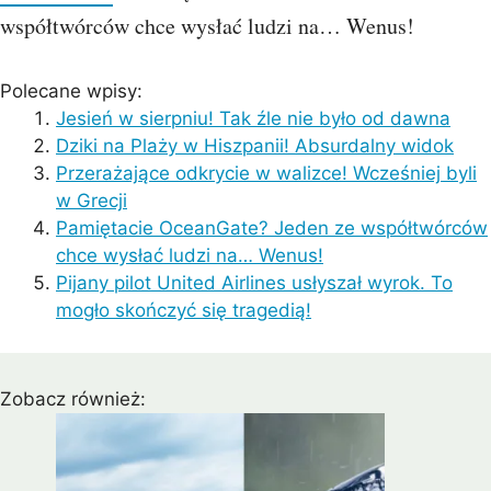
współtwórców chce wysłać ludzi na… Wenus!
Polecane wpisy:
Jesień w sierpniu! Tak źle nie było od dawna
Dziki na Plaży w Hiszpanii! Absurdalny widok
Przerażające odkrycie w walizce! Wcześniej byli
w Grecji
Pamiętacie OceanGate? Jeden ze współtwórców
chce wysłać ludzi na… Wenus!
Pijany pilot United Airlines usłyszał wyrok. To
mogło skończyć się tragedią!
Zobacz również: