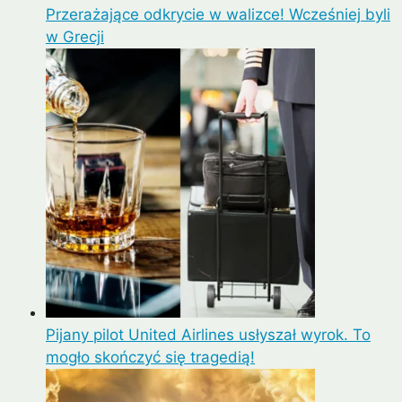
Przerażające odkrycie w walizce! Wcześniej byli
w Grecji
Pijany pilot United Airlines usłyszał wyrok. To
mogło skończyć się tragedią!