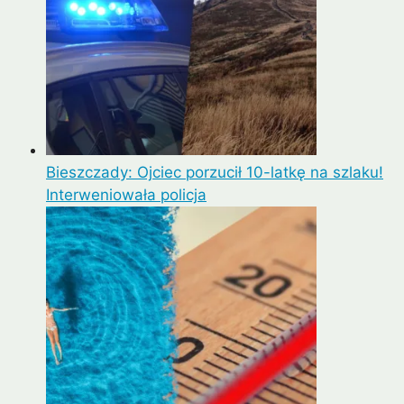
Bieszczady: Ojciec porzucił 10-latkę na szlaku!
Interweniowała policja